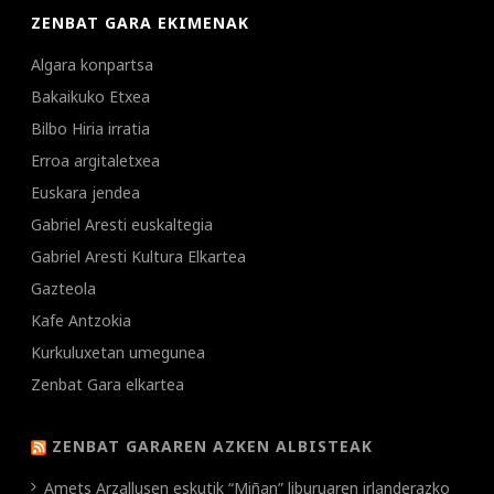
ZENBAT GARA EKIMENAK
Algara konpartsa
Bakaikuko Etxea
Bilbo Hiria irratia
Erroa argitaletxea
Euskara jendea
Gabriel Aresti euskaltegia
Gabriel Aresti Kultura Elkartea
Gazteola
Kafe Antzokia
Kurkuluxetan umegunea
Zenbat Gara elkartea
ZENBAT GARAREN AZKEN ALBISTEAK
Amets Arzallusen eskutik “Miñan” liburuaren irlanderazko