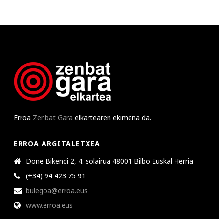
Erroa
Zenbat Gara
elkartearen ekimena da.
ERROA ARGITALETXEA
Done Bikendi 2, 4. solairua 48001 Bilbo Euskal Herria
(+34) 94 423 75 91
bulegoa@erroa.eus
www.erroa.eus