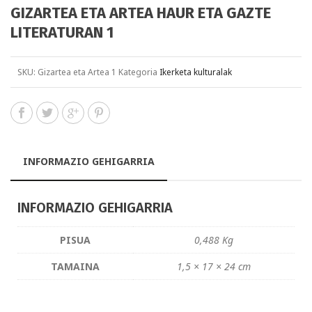
GIZARTEA ETA ARTEA HAUR ETA GAZTE
LITERATURAN 1
SKU:
Gizartea eta Artea 1
Kategoria
Ikerketa kulturalak
INFORMAZIO GEHIGARRIA
INFORMAZIO GEHIGARRIA
PISUA
0,488 Kg
TAMAINA
1,5 × 17 × 24 cm