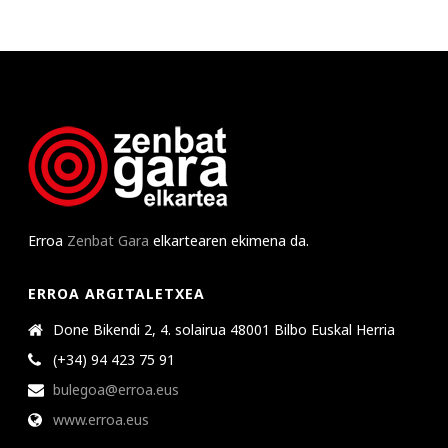
Erroa
Zenbat Gara
elkartearen ekimena da.
ERROA ARGITALETXEA
Done Bikendi 2, 4. solairua 48001 Bilbo Euskal Herria
(+34) 94 423 75 91
bulegoa@erroa.eus
www.erroa.eus