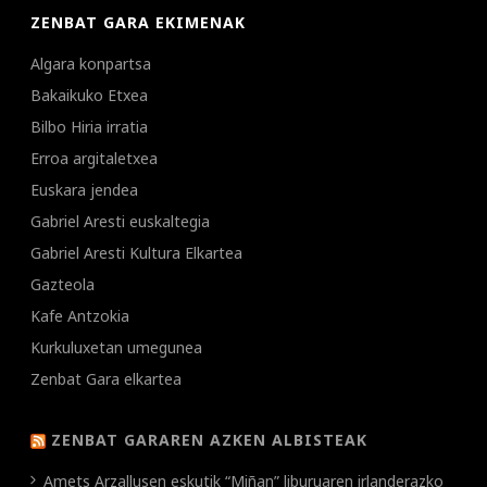
ZENBAT GARA EKIMENAK
Algara konpartsa
Bakaikuko Etxea
Bilbo Hiria irratia
Erroa argitaletxea
Euskara jendea
Gabriel Aresti euskaltegia
Gabriel Aresti Kultura Elkartea
Gazteola
Kafe Antzokia
Kurkuluxetan umegunea
Zenbat Gara elkartea
ZENBAT GARAREN AZKEN ALBISTEAK
Amets Arzallusen eskutik “Miñan” liburuaren irlanderazko