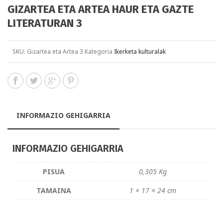
GIZARTEA ETA ARTEA HAUR ETA GAZTE
LITERATURAN 3
SKU:
Gizartea eta Artea 3
Kategoria
Ikerketa kulturalak
INFORMAZIO GEHIGARRIA
INFORMAZIO GEHIGARRIA
PISUA
0,305 Kg
TAMAINA
1 × 17 × 24 cm