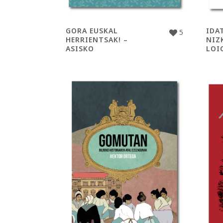
GORA EUSKAL
IDA
5
HERRIENTSAK! –
NIZ
ASISKO
LOI