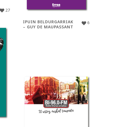
27
IPUIN BELDURGARRIAK
6
– GUY DE MAUPASSANT