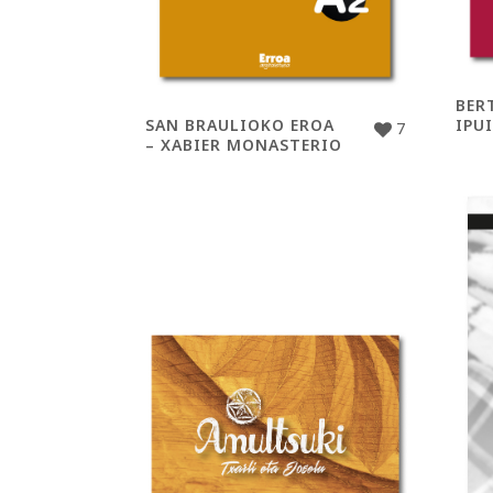
BER
SAN BRAULIOKO EROA
IPU
7
– XABIER MONASTERIO