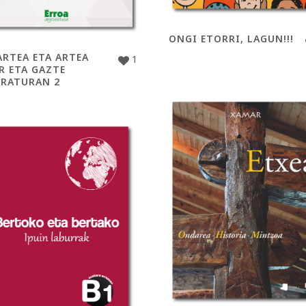
ONGI ETORRI, LAGUN!!!
ARTEA ETA ARTEA
1
R ETA GAZTE
ERATURAN 2