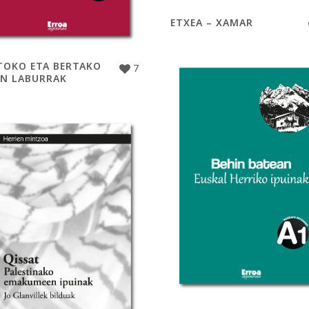
ETXEA – XAMAR
TOKO ETA BERTAKO
7
IN LABURRAK