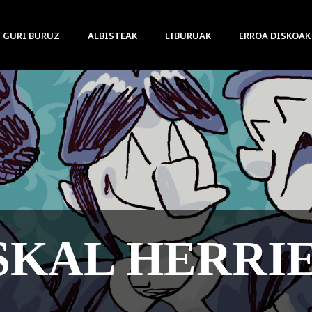
GURI BURUZ
ALBISTEAK
LIBURUAK
ERROA DISKOAK
 BEHAR NIZK