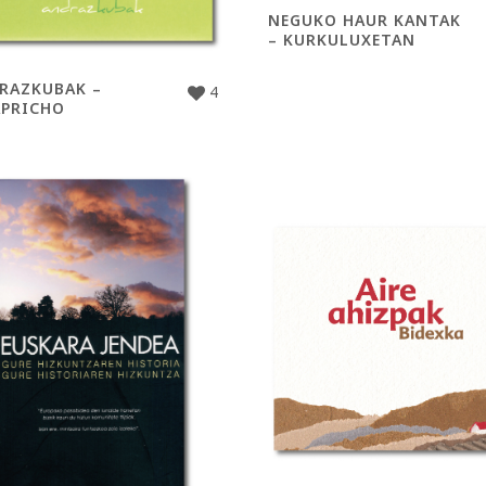
NEGUKO HAUR KANTAK
– KURKULUXETAN
RAZKUBAK –
4
APRICHO