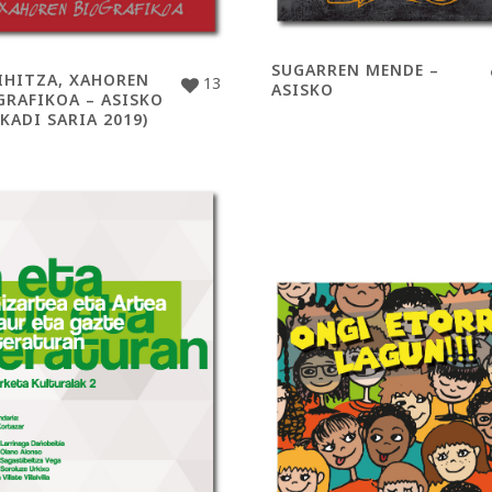
SUGARREN MENDE –
IHITZA, XAHOREN
13
ASISKO
GRAFIKOA – ASISKO
KADI SARIA 2019)