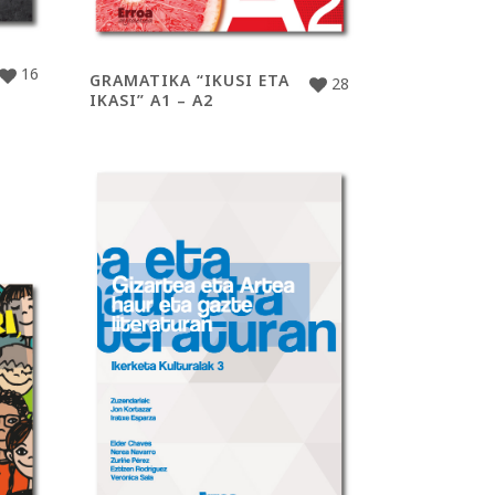
16
GRAMATIKA “IKUSI ETA
28
IKASI” A1 – A2