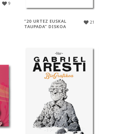
9
“20 URTEZ EUSKAL
21
TAUPADA” DISKOA