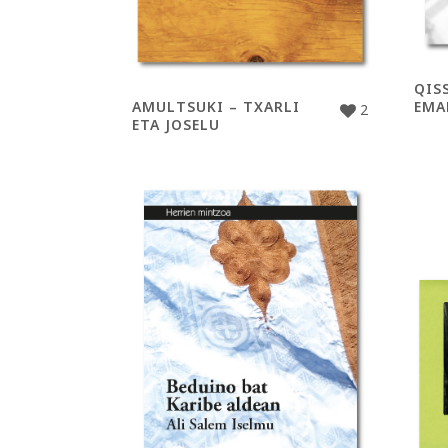
QIS
AMULTSUKI – TXARLI
EMA
2
ETA JOSELU