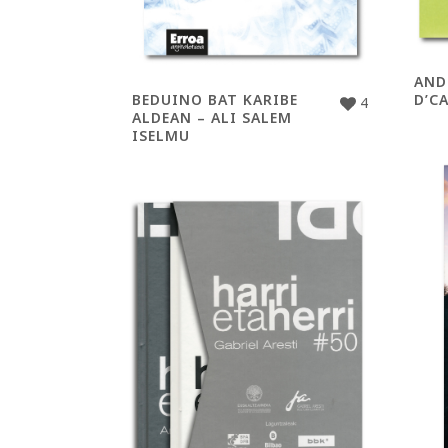
AND
BEDUINO BAT KARIBE
D’C
4
ALDEAN – ALI SALEM
ISELMU