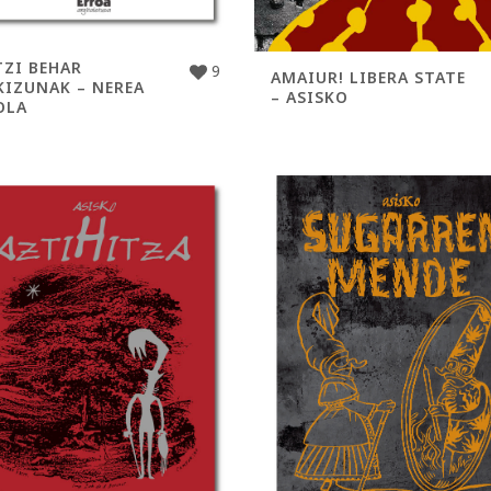
TZI BEHAR
9
AMAIUR! LIBERA STATE
KIZUNAK – NEREA
– ASISKO
OLA