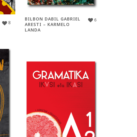
BILBON DABIL GABRIEL
6
8
ARESTI – KARMELO
LANDA