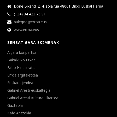
Done Bikendi 2, 4. solairua 48001 Bilbo Euskal Herria
(+34) 94 423 75 91
bulegoa@erroa.eus
www.erroa.eus
ZENBAT GARA EKIMENAK
Algara konpartsa
Bakaikuko Etxea
Bilbo Hiria irratia
Erroa argitaletxea
Euskara jendea
Gabriel Aresti euskaltegia
Gabriel Aresti Kultura Elkartea
Gazteola
Kafe Antzokia