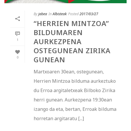
By
jabea
In
Albisteak
Posted
2017/03/27
“HERRIEN MINTZOA”
BILDUMAREN
AURKEZPENA
1
OSTEGUNEAN ZIRIKA
GUNEAN
0
Martxoaren 30ean, ostegunean,
Herrien Mintzoa bilduma aurkeztuko
du Erroa argitaletxeak Bilboko Zirika
herri gunean. Aurkezpena 19:30ean
izango da eta, bertan, Erroak bilduma
horretan argitaratu [...]