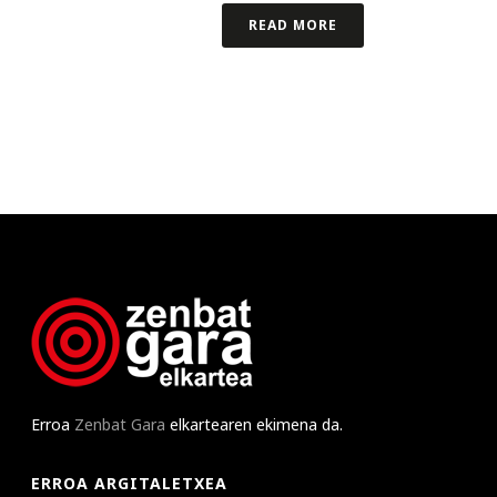
READ MORE
Erroa
Zenbat Gara
elkartearen ekimena da.
ERROA ARGITALETXEA