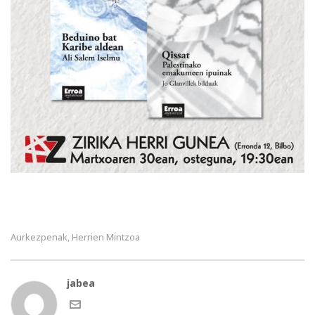
Aurkezpenak
Herrien Mintzoa
,
jabea