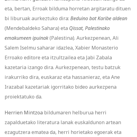
eta, bertan, Erroak bilduma horretan argitaratu dituen
bi liburuak aurkeztuko dira:
Beduino bat Karibe aldean
(Mendebaldeko Sahara) eta
Qissat, Palestinako
emakumeen ipuinak
(Palestina). Aurkezpenean, Ali
Salem Iselmu saharar idazlea, Xabier Monasterio
Erroako editore eta itzultzailea eta Jabi Zabala
kazetaria izango dira. Aurkezpenean, testu batzuk
irakurriko dira, euskaraz eta hassanieraz, eta Ane
Irazabal kazetariak igorritako bideo aurkezpena
proiektatuko da.
Herrien Mintzoa
bildumaren helburua herri
zapalduetako literatura lanak euskaldunon artean
ezagutzera ematea da, herri horietako egoerak eta