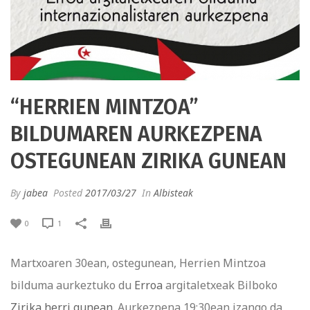
“HERRIEN MINTZOA”
BILDUMAREN AURKEZPENA
OSTEGUNEAN ZIRIKA GUNEAN
By
jabea
Posted
2017/03/27
In
Albisteak
0
1
Martxoaren 30ean, ostegunean, Herrien Mintzoa
bilduma aurkeztuko du
Erroa
argitaletxeak Bilboko
Zirika herri gunean
. Aurkezpena 19:30ean izango da