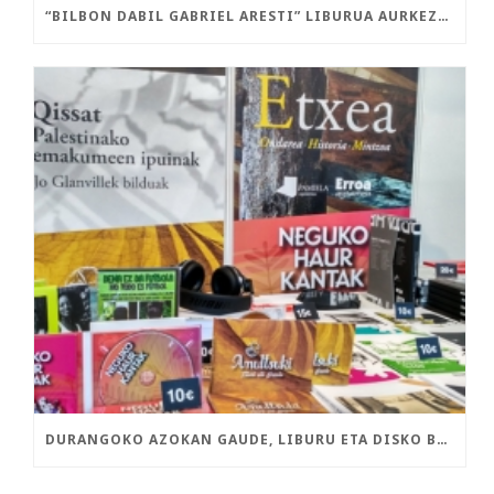
“BILBON DABIL GABRIEL ARESTI” LIBURUA AURKEZTU DA GAUR
DURANGOKO AZOKAN GAUDE, LIBURU ETA DISKO BERRIEKIN