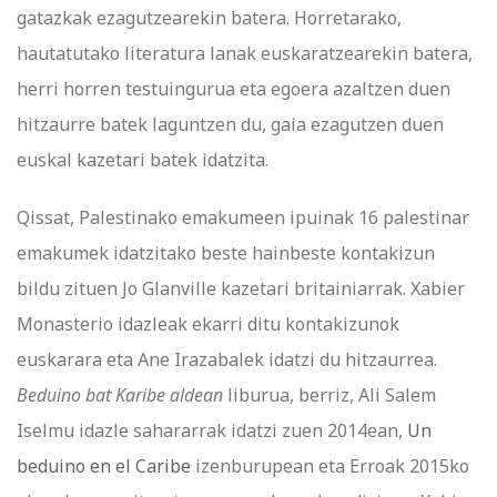
gatazkak ezagutzearekin batera. Horretarako,
hautatutako literatura lanak euskaratzearekin batera,
herri horren testuingurua eta egoera azaltzen duen
hitzaurre batek laguntzen du, gaia ezagutzen duen
euskal kazetari batek idatzita.
Qissat, Palestinako emakumeen ipuinak 16 palestinar
emakumek idatzitako beste hainbeste kontakizun
bildu zituen Jo Glanville kazetari britainiarrak. Xabier
Monasterio idazleak ekarri ditu kontakizunok
euskarara eta Ane Irazabalek idatzi du hitzaurrea.
Beduino bat Karibe aldean
liburua, berriz, Ali Salem
Iselmu idazle sahararrak idatzi zuen 2014ean,
Un
beduino en el Caribe
izenburupean eta Erroak 2015ko