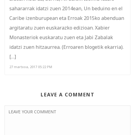
sahararrak idatzi zuen 2014ean, Un beduino en el
Caribe izenburupean eta Erroak 2015ko abenduan
argitaratu zuen euskarazko edizioan. Xabier
Monasteriok euskaratu zuen eta Jabi Zabalak
idatzi zuen hitzaurrea. (Erroaren blogetik ekarria).
[…]
27 martxoa, 2017 05:22 PM
LEAVE A COMMENT