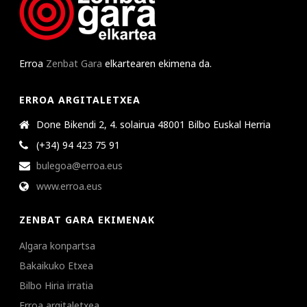
Erroa
Zenbat Gara
elkartearen ekimena da.
ERROA ARGITALETXEA
Done Bikendi 2, 4. solairua 48001 Bilbo Euskal Herria
(+34) 94 423 75 91
bulegoa@erroa.eus
www.erroa.eus
ZENBAT GARA EKIMENAK
Algara konpartsa
Bakaikuko Etxea
Bilbo Hiria irratia
Erroa argitaletxea