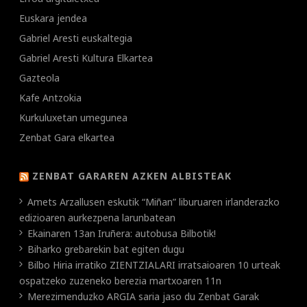
Euskara jendea
Gabriel Aresti euskaltegia
Gabriel Aresti Kultura Elkartea
Gazteola
Kafe Antzokia
Kurkuluxetan umegunea
Zenbat Gara elkartea
ZENBAT GARAREN AZKEN ALBISTEAK
Amets Arzallusen eskutik “Miñan” liburuaren irlanderazko
edizioaren aurkezpena larunbatean
Ekainaren 13an Iruñera: autobusa Bilbotik!
Biharko grebarekin bat egiten dugu
Bilbo Hiria irratiko ZIENTZIALARI irratsaioaren 10 urteak
ospatzeko zuzeneko berezia martxoaren 11n
Merezimenduzko ARGIA saria jaso du Zenbat Garak