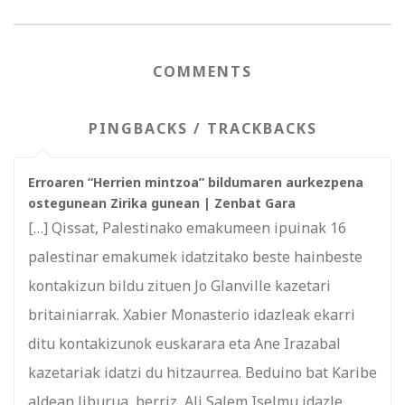
COMMENTS
PINGBACKS / TRACKBACKS
Erroaren “Herrien mintzoa” bildumaren aurkezpena
ostegunean Zirika gunean | Zenbat Gara
[…] Qissat, Palestinako emakumeen ipuinak 16
palestinar emakumek idatzitako beste hainbeste
kontakizun bildu zituen Jo Glanville kazetari
britainiarrak. Xabier Monasterio idazleak ekarri
ditu kontakizunok euskarara eta Ane Irazabal
kazetariak idatzi du hitzaurrea. Beduino bat Karibe
aldean liburua, berriz, Ali Salem Iselmu idazle