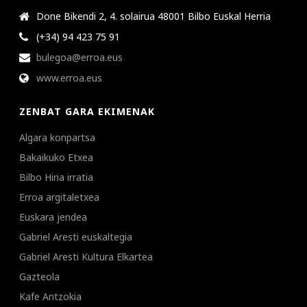
Done Bikendi 2, 4. solairua 48001 Bilbo Euskal Herria
(+34) 94 423 75 91
bulegoa@erroa.eus
www.erroa.eus
ZENBAT GARA EKIMENAK
Algara konpartsa
Bakaikuko Etxea
Bilbo Hiria irratia
Erroa argitaletxea
Euskara jendea
Gabriel Aresti euskaltegia
Gabriel Aresti Kultura Elkartea
Gazteola
Kafe Antzokia