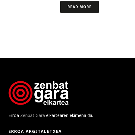
READ MORE
Erroa
Zenbat Gara
elkartearen ekimena da.
ERROA ARGITALETXEA