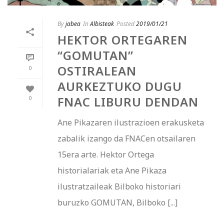
By
jabea
In
Albisteak
Posted
2019/01/21
HEKTOR ORTEGAREN
“GOMUTAN”
OSTIRALEAN
0
AURKEZTUKO DUGU
FNAC LIBURU DENDAN
0
Ane Pikazaren ilustrazioen erakusketa
zabalik izango da FNACen otsailaren
15era arte. Hektor Ortega
historialariak eta Ane Pikaza
ilustratzaileak Bilboko historiari
buruzko GOMUTAN, Bilboko [...]