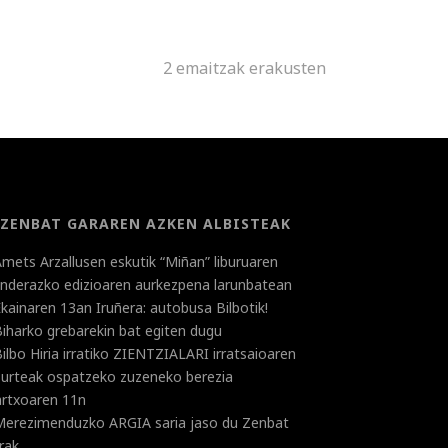
2 emaitzak erakusten
ZENBAT GARAREN AZKEN ALBISTEAK
mets Arzallusen eskutik “Miñan” liburuaren
landerazko edizioaren aurkezpena larunbatean
kainaren 13an Iruñera: autobusa Bilbotik!
iharko grebarekin bat egiten dugu
ilbo Hiria irratiko ZIENTZIALARI irratsaioaren
 urteak ospatzeko zuzeneko berezia
rtxoaren 11n
Merezimenduzko ARGIA saria jaso du Zenbat
rak