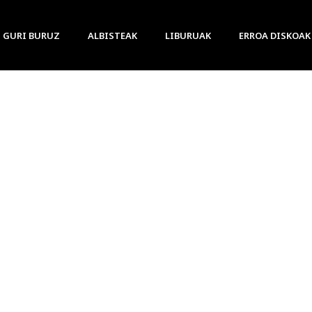
GURI BURUZ
ALBISTEAK
LIBURUAK
ERROA DISKOAK