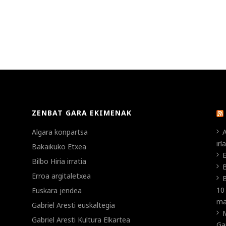
ZENBAT GARA EKIMENAK
Algara konpartsa
A
ir
Bakaikuko Etxea
E
Bilbo Hiria irratia
B
Erroa argitaletxea
B
10
Euskara jendea
ma
Gabriel Aresti euskaltegia
Gabriel Aresti Kultura Elkartea
Ga