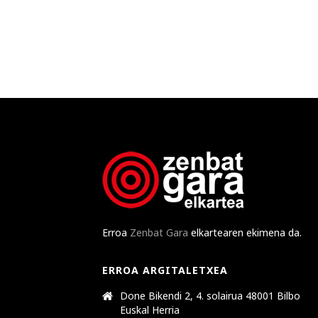
Erroa
Zenbat Gara
elkartearen ekimena da.
ERROA ARGITALETXEA
Done Bikendi 2, 4. solairua 48001 Bilbo
Euskal Herria