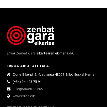
Erroa
Zenbat Gara
elkartearen ekimena da.
ERROA ARGITALETXEA
Done Bikendi 2, 4. solairua 48001 Bilbo Euskal Herria
(+34) 94 423 75 91
bulegoa@erroa.eus
www.erroa.eus