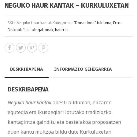
NEGUKO HAUR KANTAK – KURKULUXETAN
SKU:
Neguko Haur kantak
Kategoriak:
"Dona dona" bilduma
,
Erroa
Diskoak
Etiketak:
gabonak
,
haurrak
DESKRIBAPENA
INFORMAZIO GEHIGARRIA
DESKRIBAPENA
Neguko haur kantak
abesti bilduman, elizaren
egutegia eta ikuspegiari lotutako tradiziozko
kantagintza gainditu eta bestelakoa proposatzen
duen kantu multzoa bildu dute Kurkuluxetan