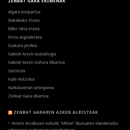
ZENBAT GARA EKIMENAK
Algara konpartsa
Bakaikuko Etxea
Bilbo Hiria irratia
Erroa argitaletxea
Euskara jendea
Gabriel Aresti euskaltegia
Gabriel Aresti Kultura Elkartea
Gazteola
Kafe Antzokia
Kurkuluxetan umegunea
Zenbat Gara elkartea
ZENBAT GARAREN AZKEN ALBISTEAK
Amets Arzallusen eskutik “Miñan” liburuaren irlanderazko
edizioaren aurkezpena larunbatean