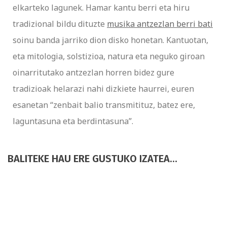
elkarteko lagunek. Hamar kantu berri eta hiru
tradizional bildu dituzte
musika antzezlan berri bati
soinu banda jarriko dion disko honetan. Kantuotan,
eta mitologia, solstizioa, natura eta neguko giroan
oinarritutako antzezlan horren bidez gure
tradizioak helarazi nahi dizkiete haurrei, euren
esanetan “zenbait balio transmitituz, batez ere,
laguntasuna eta berdintasuna”.
BALITEKE HAU ERE GUSTUKO IZATEA…