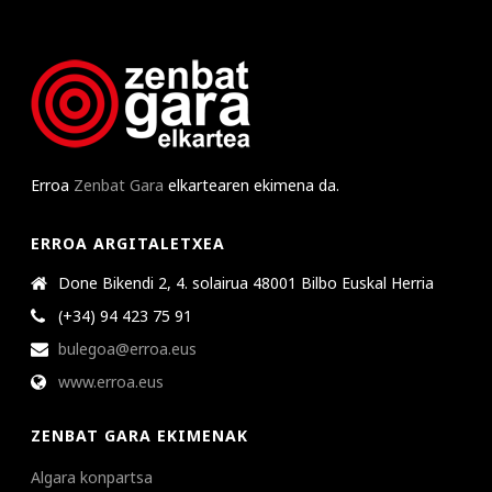
Erroa
Zenbat Gara
elkartearen ekimena da.
ERROA ARGITALETXEA
Done Bikendi 2, 4. solairua 48001 Bilbo Euskal Herria
(+34) 94 423 75 91
bulegoa@erroa.eus
www.erroa.eus
ZENBAT GARA EKIMENAK
Algara konpartsa