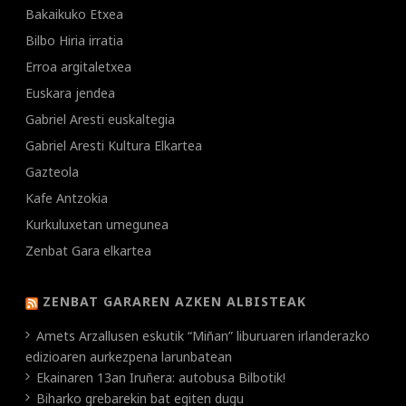
Bakaikuko Etxea
Bilbo Hiria irratia
Erroa argitaletxea
Euskara jendea
Gabriel Aresti euskaltegia
Gabriel Aresti Kultura Elkartea
Gazteola
Kafe Antzokia
Kurkuluxetan umegunea
Zenbat Gara elkartea
ZENBAT GARAREN AZKEN ALBISTEAK
Amets Arzallusen eskutik “Miñan” liburuaren irlanderazko
edizioaren aurkezpena larunbatean
Ekainaren 13an Iruñera: autobusa Bilbotik!
Biharko grebarekin bat egiten dugu