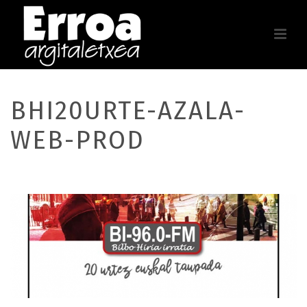
BHI20URTE-AZALA-
WEB-PROD