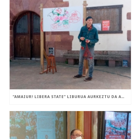
“AMAIUR! LIBERA STATE” LIBURUA AURKEZTU DA AMAIURREN