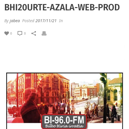
BHI20URTE-AZALA-WEB-PROD
By
jabea
Posted
2017/11/21
In
0
0