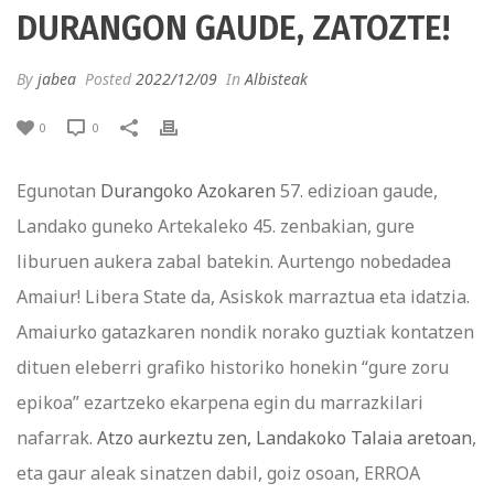
DURANGON GAUDE, ZATOZTE!
By
jabea
Posted
2022/12/09
In
Albisteak
0
0
Egunotan
Durangoko Azokaren
57. edizioan gaude,
Landako guneko Artekaleko 45. zenbakian, gure
liburuen aukera zabal batekin. Aurtengo nobedadea
Amaiur! Libera State da, Asiskok marraztua eta idatzia.
Amaiurko gatazkaren nondik norako guztiak kontatzen
dituen eleberri grafiko historiko honekin “gure zoru
epikoa” ezartzeko ekarpena egin du marrazkilari
nafarrak.
Atzo aurkeztu zen, Landakoko Talaia aretoan
,
eta gaur aleak sinatzen dabil, goiz osoan, ERROA