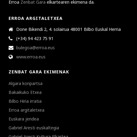
Erroa
Zenbat Gara
elkartearen ekimena da.
ERROA ARGITALETXEA
Done Bikendi 2, 4. solairua 48001 Bilbo Euskal Herria
(+34) 94 423 75 91
bulegoa@erroa.eus
www.erroa.eus
ZENBAT GARA EKIMENAK
Algara konpartsa
Bakaikuko Etxea
Bilbo Hiria irratia
Erroa argitaletxea
Euskara jendea
Gabriel Aresti euskaltegia
Gabriel Aresti Kultura Elkartea