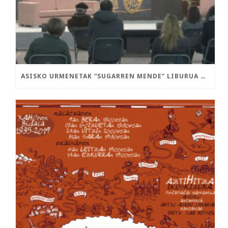
ASISKO URMENETAK “SUGARREN MENDE” LIBURUA AURKEZTU DU DURANGON