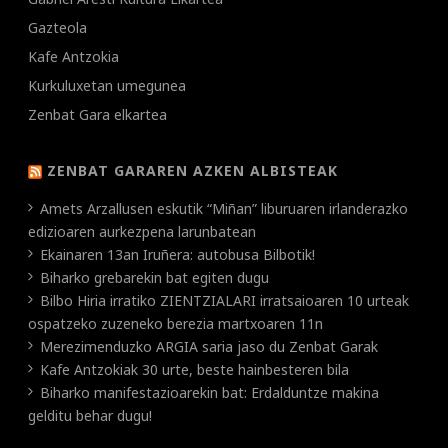
Gazteola
Kafe Antzokia
Kurkuluxetan umegunea
Zenbat Gara elkartea
ZENBAT GARAREN AZKEN ALBISTEAK
Amets Arzallusen eskutik “Miñan” liburuaren irlanderazko
edizioaren aurkezpena larunbatean
Ekainaren 13an Iruñera: autobusa Bilbotik!
Biharko grebarekin bat egiten dugu
Bilbo Hiria irratiko ZIENTZIALARI irratsaioaren 10 urteak
ospatzeko zuzeneko berezia martxoaren 11n
Merezimenduzko ARGIA saria jaso du Zenbat Garak
Kafe Antzokiak 30 urte, beste hainbesteren bila
Biharko manifestazioarekin bat: Erdalduntze makina
gelditu behar dugu!