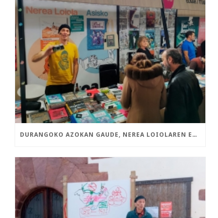
DURANGOKO AZOKAN GAUDE, NEREA LOIOLAREN ETA ASISKOREN LIBURU BERRIEKIN