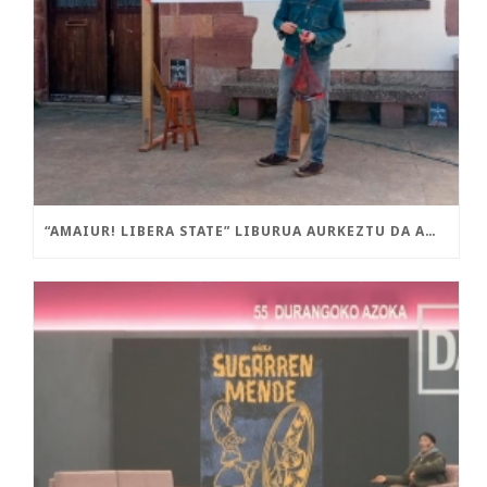
“AMAIUR! LIBERA STATE” LIBURUA AURKEZTU DA AMAIURREN