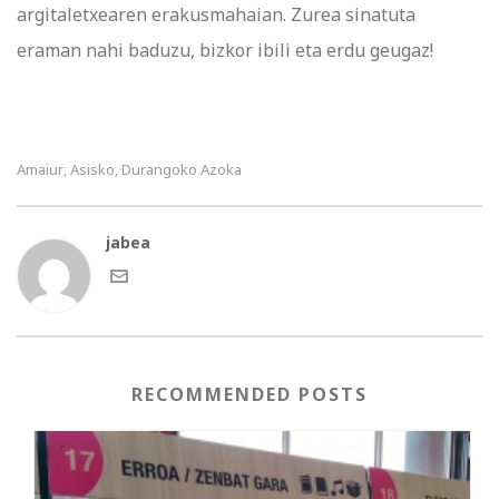
argitaletxearen erakusmahaian. Zurea sinatuta
eraman nahi baduzu, bizkor ibili eta erdu geugaz!
Amaiur
Asisko
Durangoko Azoka
,
,
jabea
RECOMMENDED POSTS