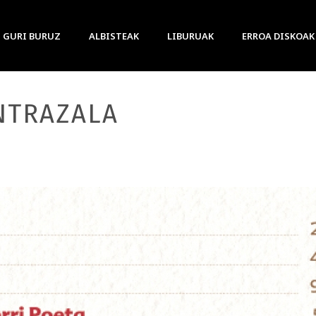
GURI BURUZ
ALBISTEAK
LIBURUAK
ERROA DISKOAK
NTRAZALA