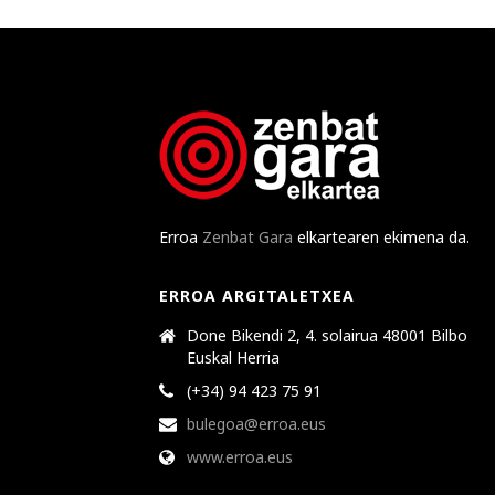
Erroa
Zenbat Gara
elkartearen ekimena da.
ERROA ARGITALETXEA
Done Bikendi 2, 4. solairua 48001 Bilbo
Euskal Herria
(+34) 94 423 75 91
bulegoa@erroa.eus
www.erroa.eus