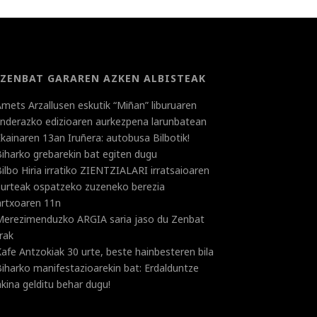
ZENBAT GARAREN AZKEN ALBISTEAK
mets Arzallusen eskutik “Miñan” liburuaren
landerazko edizioaren aurkezpena larunbatean
kainaren 13an Iruñera: autobusa Bilbotik!
iharko grebarekin bat egiten dugu
ilbo Hiria irratiko ZIENTZIALARI irratsaioaren
 urteak ospatzeko zuzeneko berezia
rtxoaren 11n
Merezimenduzko ARGIA saria jaso du Zenbat
rak
afe Antzokiak 30 urte, beste hainbesteren bila
iharko manifestazioarekin bat: Erdalduntze
kina gelditu behar dugu!