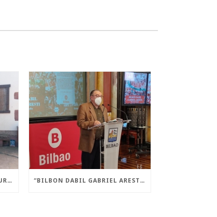
“AMAIUR! LIBERA STATE” LIBURUA AURKEZTU DA AMAIURREN
“BILBON DABIL GABRIEL ARESTI” LIBURUA AURKEZTU DA GAUR