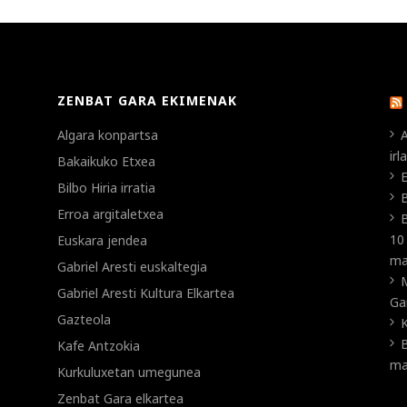
ZENBAT GARA EKIMENAK
Algara konpartsa
A
ir
Bakaikuko Etxea
E
Bilbo Hiria irratia
B
Erroa argitaletxea
B
10
Euskara jendea
ma
Gabriel Aresti euskaltegia
Gabriel Aresti Kultura Elkartea
Ga
Gazteola
K
B
Kafe Antzokia
ma
Kurkuluxetan umegunea
Zenbat Gara elkartea