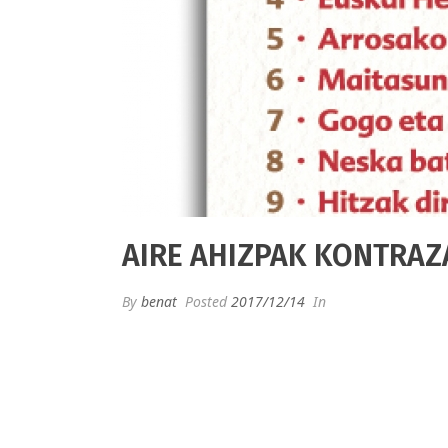
AIRE AHIZPAK KONTRAZ
By
benat
Posted
2017/12/14
In