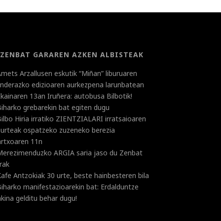
ZENBAT GARAREN AZKEN ALBISTEAK
mets Arzallusen eskutik “Miñan” liburuaren
landerazko edizioaren aurkezpena larunbatean
kainaren 13an Iruñera: autobusa Bilbotik!
iharko grebarekin bat egiten dugu
ilbo Hiria irratiko ZIENTZIALARI irratsaioaren
 urteak ospatzeko zuzeneko berezia
rtxoaren 11n
Merezimenduzko ARGIA saria jaso du Zenbat
rak
afe Antzokiak 30 urte, beste hainbesteren bila
iharko manifestazioarekin bat: Erdalduntze
kina gelditu behar dugu!