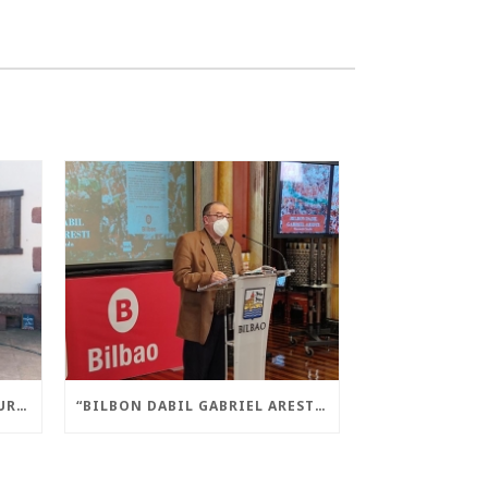
“AMAIUR! LIBERA STATE” LIBURUA AURKEZTU DA AMAIURREN
“BILBON DABIL GABRIEL ARESTI” LIBURUA AURKEZTU DA GAUR