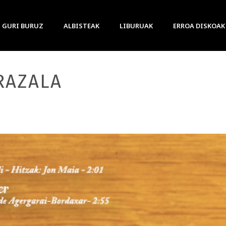
GURI BURUZ
ALBISTEAK
LIBURUAK
ERROA DISKOAK
RAZALA