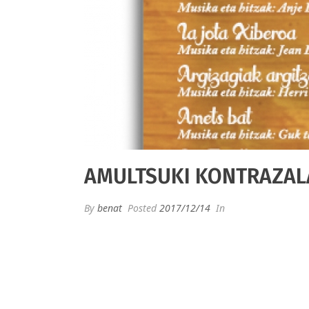
AMULTSUKI KONTRAZAL
By
benat
Posted
2017/12/14
In