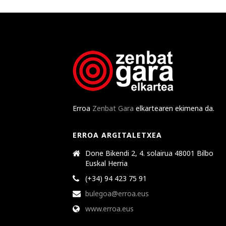
Erroa
Zenbat Gara
elkartearen ekimena da.
ERROA ARGITALETXEA
Done Bikendi 2, 4. solairua 48001 Bilbo
Euskal Herria
(+34) 94 423 75 91
bulegoa@erroa.eus
www.erroa.eus