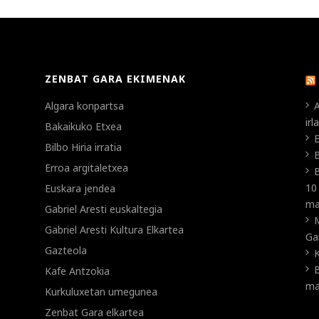
ZENBAT GARA EKIMENAK
Algara konpartsa
A
ir
Bakaikuko Etxea
E
Bilbo Hiria irratia
B
Erroa argitaletxea
B
10
Euskara jendea
ma
Gabriel Aresti euskaltegia
Gabriel Aresti Kultura Elkartea
Ga
Gazteola
K
B
Kafe Antzokia
ma
Kurkuluxetan umegunea
Zenbat Gara elkartea