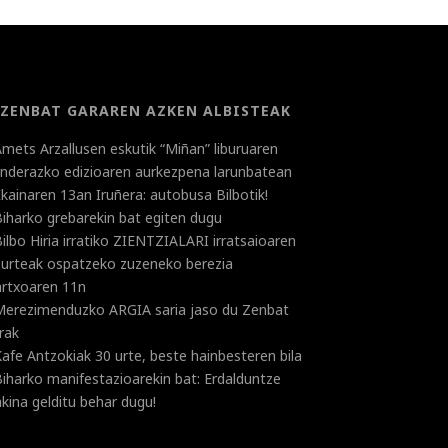
ZENBAT GARAREN AZKEN ALBISTEAK
mets Arzallusen eskutik “Miñan” liburuaren
landerazko edizioaren aurkezpena larunbatean
kainaren 13an Iruñera: autobusa Bilbotik!
iharko grebarekin bat egiten dugu
ilbo Hiria irratiko ZIENTZIALARI irratsaioaren
 urteak ospatzeko zuzeneko berezia
rtxoaren 11n
Merezimenduzko ARGIA saria jaso du Zenbat
rak
afe Antzokiak 30 urte, beste hainbesteren bila
iharko manifestazioarekin bat: Erdalduntze
kina gelditu behar dugu!