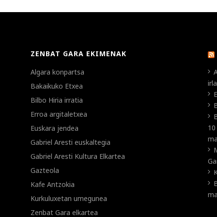
ZENBAT GARA EKIMENAK
Algara konpartsa
A
ir
Bakaikuko Etxea
E
Bilbo Hiria irratia
B
Erroa argitaletxea
B
10
Euskara jendea
ma
Gabriel Aresti euskaltegia
Gabriel Aresti Kultura Elkartea
Ga
Gazteola
K
B
Kafe Antzokia
ma
Kurkuluxetan umegunea
Zenbat Gara elkartea