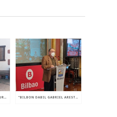
“AMAIUR! LIBERA STATE” LIBURUA AURKEZTU DA AMAIURREN
“BILBON DABIL GABRIEL ARESTI” LIBURUA AURKEZTU DA GAUR