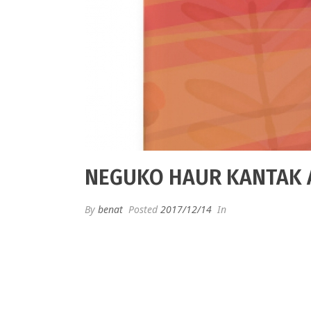
NEGUKO HAUR KANTAK 
By
benat
Posted
2017/12/14
In