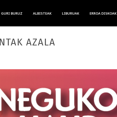
GURI BURUZ
ALBISTEAK
LIBURUAK
ERROA DISKOAK
NTAK AZALA