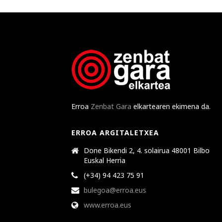
Erroa
Zenbat Gara
elkartearen ekimena da.
ERROA ARGITALETXEA
Done Bikendi 2, 4. solairua 48001 Bilbo
Euskal Herria
(+34) 94 423 75 91
bulegoa@erroa.eus
www.erroa.eus