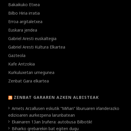
Bakaikuko Etxea
Bilbo Hiria irratia
Erroa argitaletxea
Euskara jendea
Gabriel Aresti euskaltegia
Gabriel Aresti Kultura Elkartea
Gazteola
Kafe Antzokia
Kurkuluxetan umegunea
Zenbat Gara elkartea
ZENBAT GARAREN AZKEN ALBISTEAK
Amets Arzallusen eskutik “Miñan” liburuaren irlanderazko
edizioaren aurkezpena larunbatean
Ekainaren 13an Iruñera: autobusa Bilbotik!
Biharko grebarekin bat egiten dugu