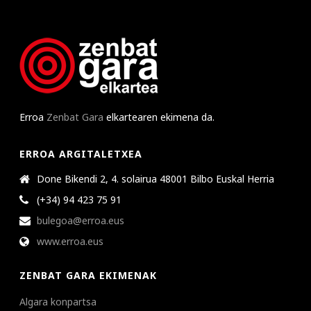
Erroa
Zenbat Gara
elkartearen ekimena da.
ERROA ARGITALETXEA
Done Bikendi 2, 4. solairua 48001 Bilbo Euskal Herria
(+34) 94 423 75 91
bulegoa@erroa.eus
www.erroa.eus
ZENBAT GARA EKIMENAK
Algara konpartsa