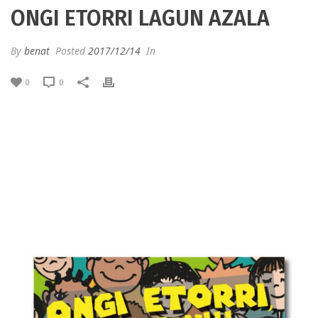
ONGI ETORRI LAGUN AZALA
By
benat
Posted
2017/12/14
In
0
0