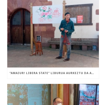
“AMAIUR! LIBERA STATE” LIBURUA AURKEZTU DA AMAIURREN