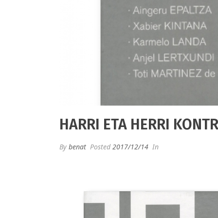
HARRI ETA HERRI KONT
By
benat
Posted
2017/12/14
In