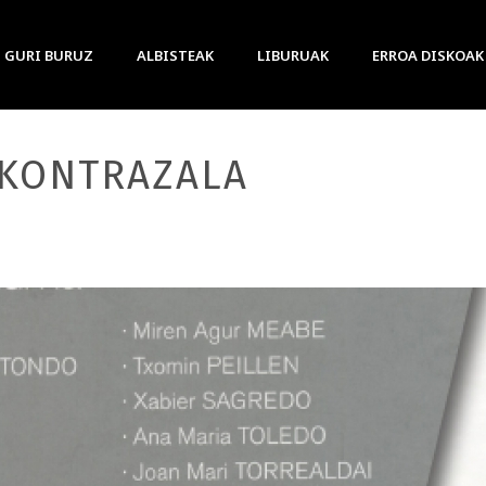
GURI BURUZ
ALBISTEAK
LIBURUAK
ERROA DISKOAK
 KONTRAZALA