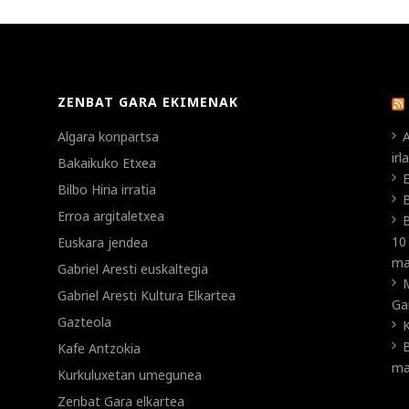
ZENBAT GARA EKIMENAK
Algara konpartsa
A
ir
Bakaikuko Etxea
E
Bilbo Hiria irratia
B
Erroa argitaletxea
B
10
Euskara jendea
ma
Gabriel Aresti euskaltegia
Gabriel Aresti Kultura Elkartea
Ga
Gazteola
K
B
Kafe Antzokia
ma
Kurkuluxetan umegunea
Zenbat Gara elkartea