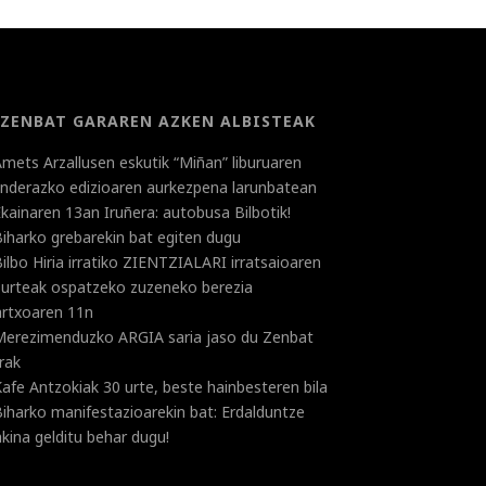
ZENBAT GARAREN AZKEN ALBISTEAK
mets Arzallusen eskutik “Miñan” liburuaren
landerazko edizioaren aurkezpena larunbatean
kainaren 13an Iruñera: autobusa Bilbotik!
iharko grebarekin bat egiten dugu
ilbo Hiria irratiko ZIENTZIALARI irratsaioaren
 urteak ospatzeko zuzeneko berezia
rtxoaren 11n
Merezimenduzko ARGIA saria jaso du Zenbat
rak
afe Antzokiak 30 urte, beste hainbesteren bila
iharko manifestazioarekin bat: Erdalduntze
kina gelditu behar dugu!