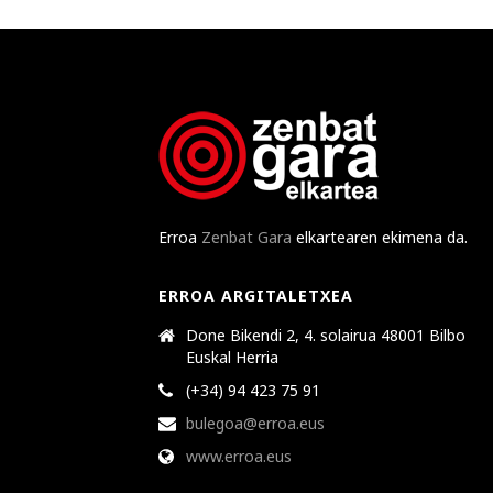
Erroa
Zenbat Gara
elkartearen ekimena da.
ERROA ARGITALETXEA
Done Bikendi 2, 4. solairua 48001 Bilbo
Euskal Herria
(+34) 94 423 75 91
bulegoa@erroa.eus
www.erroa.eus