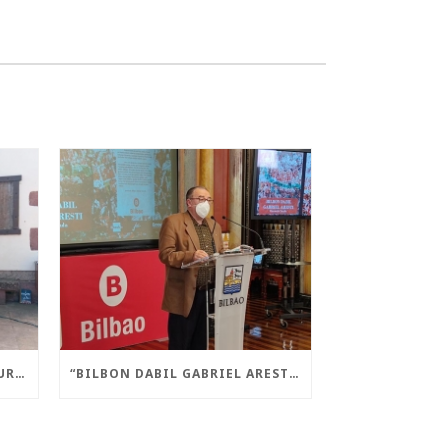
“AMAIUR! LIBERA STATE” LIBURUA AURKEZTU DA AMAIURREN
“BILBON DABIL GABRIEL ARESTI” LIBURUA AURKEZTU DA GAUR