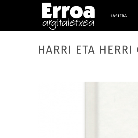
HASIERA
HARRI ETA HERRI