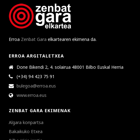
Erroa
Zenbat Gara
elkartearen ekimena da.
ERROA ARGITALETXEA
Done Bikendi 2, 4. solairua 48001 Bilbo Euskal Herria
(+34) 94 423 75 91
bulegoa@erroa.eus
www.erroa.eus
ZENBAT GARA EKIMENAK
Algara konpartsa
Bakaikuko Etxea