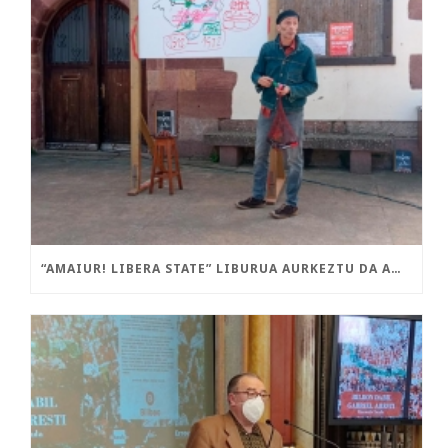
“AMAIUR! LIBERA STATE” LIBURUA AURKEZTU DA AMAIURREN