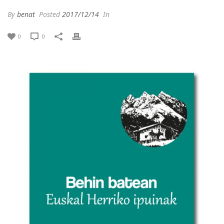
By
benat
Posted
2017/12/14
In
0
0