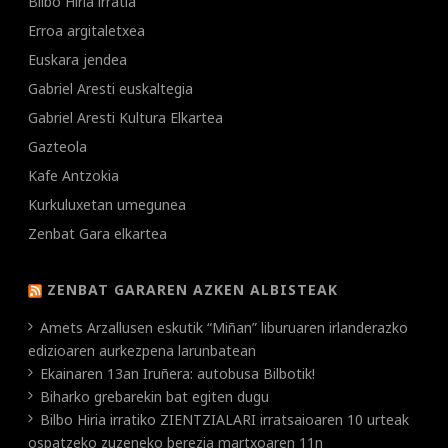
Bilbo Hiria irratia
Erroa argitaletxea
Euskara jendea
Gabriel Aresti euskaltegia
Gabriel Aresti Kultura Elkartea
Gazteola
Kafe Antzokia
Kurkuluxetan umegunea
Zenbat Gara elkartea
ZENBAT GARAREN AZKEN ALBISTEAK
Amets Arzallusen eskutik “Miñan” liburuaren irlanderazko
edizioaren aurkezpena larunbatean
Ekainaren 13an Iruñera: autobusa Bilbotik!
Biharko grebarekin bat egiten dugu
Bilbo Hiria irratiko ZIENTZIALARI irratsaioaren 10 urteak
ospatzeko zuzeneko berezia martxoaren 11n