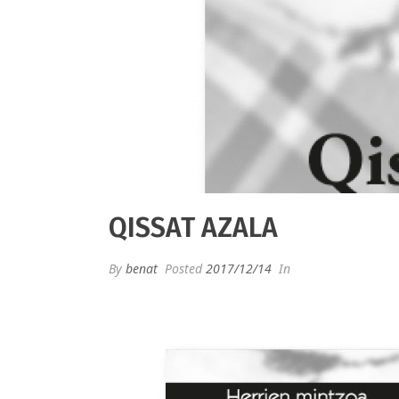
QISSAT AZALA
By
benat
Posted
2017/12/14
In