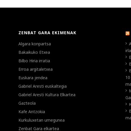
ZENBAT GARA EKIMENAK
Algara konpartsa
A
ir
Bakaikuko Etxea
E
Bilbo Hiria irratia
B
Erroa argitaletxea
B
10
Euskara jendea
ma
Gabriel Aresti euskaltegia
Gabriel Aresti Kultura Elkartea
Ga
Gazteola
K
B
Kafe Antzokia
ma
Kurkuluxetan umegunea
Zenbat Gara elkartea