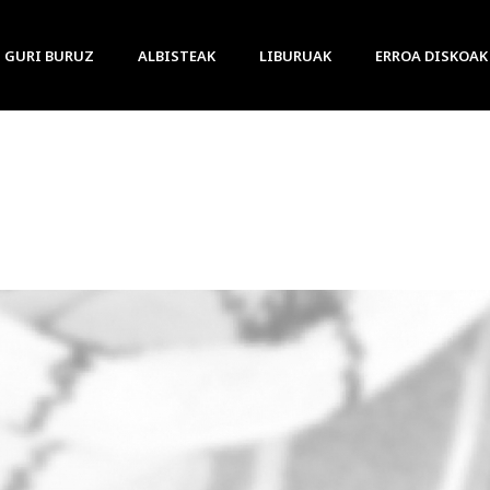
GURI BURUZ
ALBISTEAK
LIBURUAK
ERROA DISKOAK