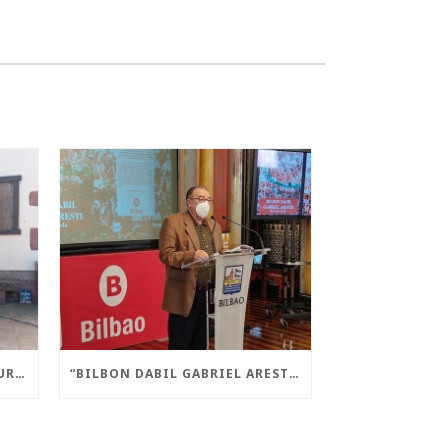
“AMAIUR! LIBERA STATE” LIBURUA AURKEZTU DA AMAIURREN
“BILBON DABIL GABRIEL ARESTI” LIBURUA AURKEZTU DA GAUR