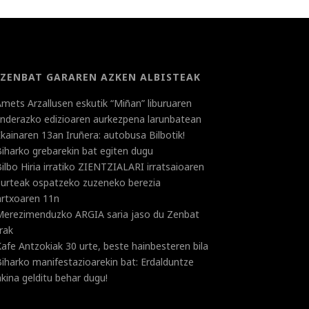
ZENBAT GARAREN AZKEN ALBISTEAK
mets Arzallusen eskutik “Miñan” liburuaren
landerazko edizioaren aurkezpena larunbatean
kainaren 13an Iruñera: autobusa Bilbotik!
iharko grebarekin bat egiten dugu
ilbo Hiria irratiko ZIENTZIALARI irratsaioaren
 urteak ospatzeko zuzeneko berezia
rtxoaren 11n
Merezimenduzko ARGIA saria jaso du Zenbat
rak
afe Antzokiak 30 urte, beste hainbesteren bila
iharko manifestazioarekin bat: Erdalduntze
kina gelditu behar dugu!