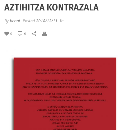
AZTIHITZA KONTRAZALA
By
benat
Posted
2018/12/11
In
0
0