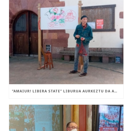
“AMAIUR! LIBERA STATE” LIBURUA AURKEZTU DA AMAIURREN