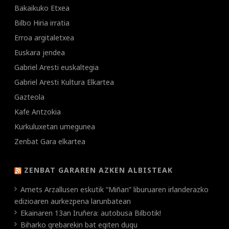
Bakaikuko Etxea
Bilbo Hiria irratia
Erroa argitaletxea
Euskara jendea
Gabriel Aresti euskaltegia
Gabriel Aresti Kultura Elkartea
Gazteola
Kafe Antzokia
Kurkuluxetan umegunea
Zenbat Gara elkartea
ZENBAT GARAREN AZKEN ALBISTEAK
Amets Arzallusen eskutik “Miñan” liburuaren irlanderazko
edizioaren aurkezpena larunbatean
Ekainaren 13an Iruñera: autobusa Bilbotik!
Biharko grebarekin bat egiten dugu