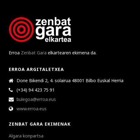
Erroa
Zenbat Gara
elkartearen ekimena da.
ERROA ARGITALETXEA
Done Bikendi 2, 4. solairua 48001 Bilbo Euskal Herria
(+34) 94 423 75 91
bulegoa@erroa.eus
www.erroa.eus
ZENBAT GARA EKIMENAK
Algara konpartsa