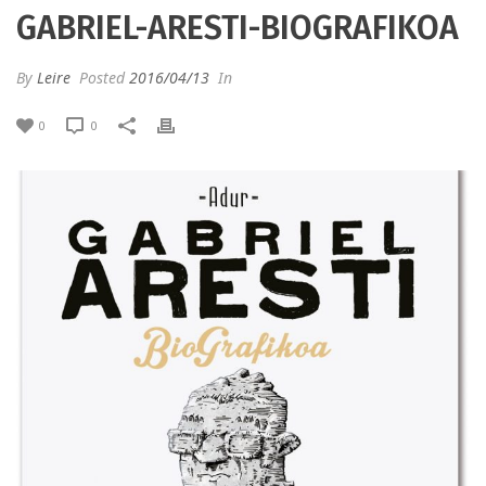
GABRIEL-ARESTI-BIOGRAFIKOA
By
Leire
Posted
2016/04/13
In
0
0