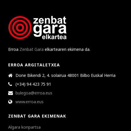
Erroa
Zenbat Gara
elkartearen ekimena da.
ERROA ARGITALETXEA
Done Bikendi 2, 4. solairua 48001 Bilbo Euskal Herria
(+34) 94 423 75 91
bulegoa@erroa.eus
www.erroa.eus
ZENBAT GARA EKIMENAK
Algara konpartsa