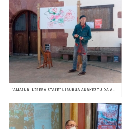
“AMAIUR! LIBERA STATE” LIBURUA AURKEZTU DA AMAIURREN