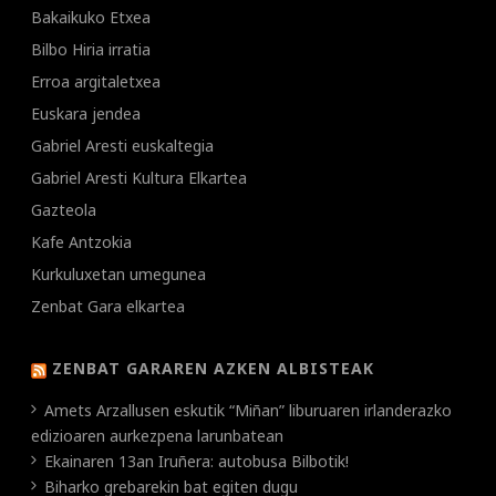
Bakaikuko Etxea
Bilbo Hiria irratia
Erroa argitaletxea
Euskara jendea
Gabriel Aresti euskaltegia
Gabriel Aresti Kultura Elkartea
Gazteola
Kafe Antzokia
Kurkuluxetan umegunea
Zenbat Gara elkartea
ZENBAT GARAREN AZKEN ALBISTEAK
Amets Arzallusen eskutik “Miñan” liburuaren irlanderazko
edizioaren aurkezpena larunbatean
Ekainaren 13an Iruñera: autobusa Bilbotik!
Biharko grebarekin bat egiten dugu