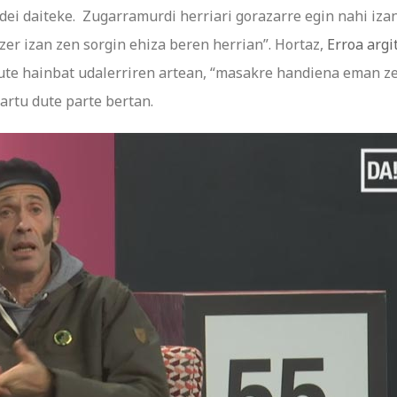
 dei daiteke. Zugarramurdi herriari gorazarre egin nahi iza
zer izan zen sorgin ehiza beren herrian”. Hortaz,
Erroa argi
 dute hainbat udalerriren artean, “masakre handiena eman ze
artu dute parte bertan.