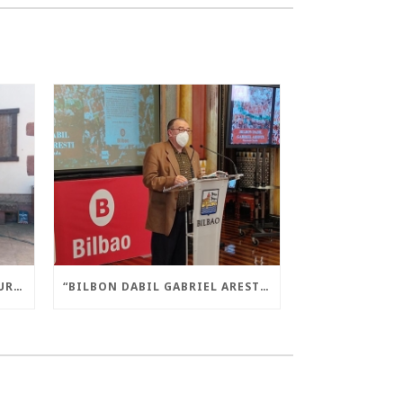
“AMAIUR! LIBERA STATE” LIBURUA AURKEZTU DA AMAIURREN
“BILBON DABIL GABRIEL ARESTI” LIBURUA AURKEZTU DA GAUR