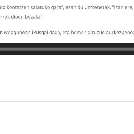
go kontatzen saiatuko gara”, esan du Urmenetak, “izan ere, 
rrak dioen bezala”.
n webgunean ikusgai
dago, eta hemen dituzue
aurkezpene