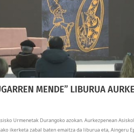
UGARREN MENDE” LIBURUA AURK
Asisko Urmenetak Durangoko azokan. Aurkezpenean Asiskok 
ako ikerketa zabal baten emaitza da liburua eta, Aingeru Ep