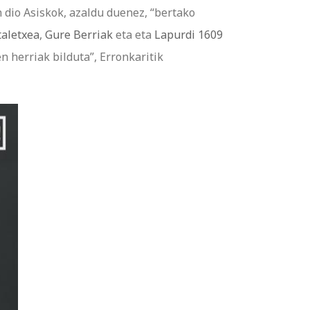
n dio Asiskok, azaldu duenez, “bertako
taletxea
,
Gure Berriak
eta eta
Lapurdi 1609
n herriak bilduta”, Erronkaritik