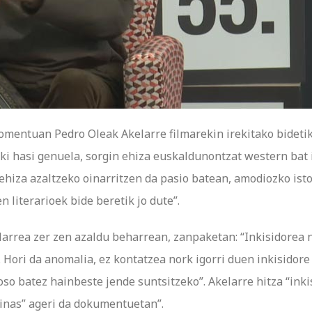
omentuan Pedro Oleak Akelarre filmarekin irekitako bideti
i hasi genuela, sorgin ehiza euskaldunontzat western bat 
ehiza azaltzeko oinarritzen da pasio batean, amodiozko isto
 literarioek bide beretik jo dute”.
elarrea zer zen azaldu beharrean, zanpaketan: “Inkisidorea
 Hori da anomalia, ez kontatzea nork igorri duen inkisidore 
so batez hainbeste jende suntsitzeko”. Akelarre hitza “inki
ginas” ageri da dokumentuetan”.