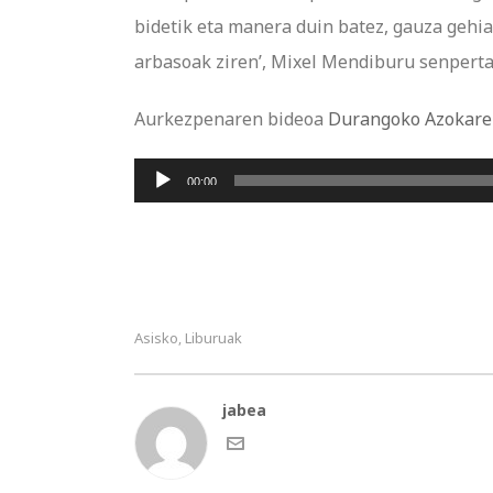
bidetik eta manera duin batez, gauza gehia
arbasoak ziren’, Mixel Mendiburu senperta
Aurkezpenaren bideoa
Durangoko Azokare
Soinu
00:00
erreproduzigailua
Asisko
Liburuak
,
jabea