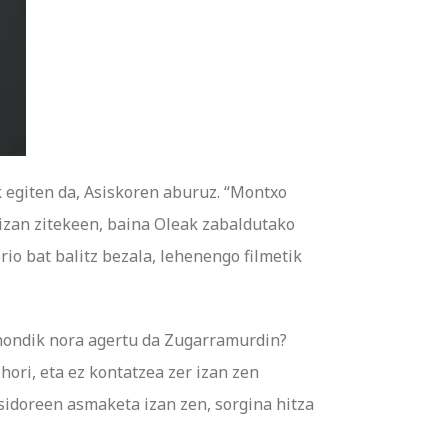
k egiten da, Asiskoren aburuz. “Montxo
izan zitekeen, baina Oleak zabaldutako
rio bat balitz bezala, lehenengo filmetik
 nondik nora agertu da Zugarramurdin?
hori, eta ez kontatzea zer izan zen
sidoreen asmaketa izan zen, sorgina hitza