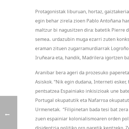
Protagonistak liburuan, hortaz, gaiztakeri
egin behar zirela zioen Pablo Antoñana han
maltzur bi nagusitzen dira: batetik Pierre 
semea.. urdazubin muga ezarri zuten konks
eraman zituen zugarramurdiarrak Logroñora
Iruñeara eta, handik, Madrilera igortzen b
Aranibar bera ageri da prozesuko paperetan,
Asiskok. “Nik egin dudana, Interneti esker
pentsatzea Espainiako inkisizioak une batez
Portugal okupatutik eta Nafarroa okupatutik
Urmenetak. “Filipinetan bada tesi bat zera 
zuen espainiar kolonialismoaren orden poli
disidentzia politiko oro paretik kentzeko. 