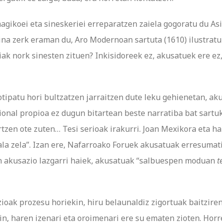
magikoei eta sineskeriei erreparatzen zaiela gogoratu du As
ina zerk eraman du, Aro Modernoan sartuta (1610) ilustrat
iak nork sinesten zituen? Inkisidoreek ez, akusatuek ere ez,
reotipatu hori bultzatzen jarraitzen dute leku gehienetan, a
zional propioa ez dugun bitartean beste narratiba bat sartu
en ote zuten… Tesi serioak irakurri. Joan Mexikora eta han
la zela”. Izan ere, Nafarroako Foruek akusatuak erresumati
en akusazio lazgarri haiek, akusatuak “salbuespen moduan
t
zioak prozesu horiekin, hiru belaunaldiz zigortuak baitzir
n, haren izenari eta oroimenari ere su ematen zioten. Hor