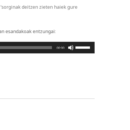
‘sorginak deitzen zieten haiek gure
an esandakoak entzungai
:
Erabili
00:00
gora/behera
gezi-
teklak
bolumena
igotzeko
edo
jaisteko.