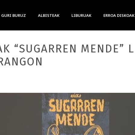
GURI BURUZ
ALBISTEAK
LIBURUAK
ERROA DISKOAK
AK “SUGARREN MENDE” 
URANGON