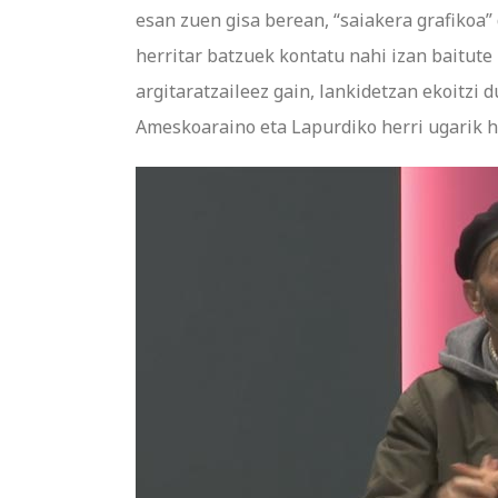
esan zuen gisa berean, “saiakera grafikoa”
herritar batzuek kontatu nahi izan baitute 
argitaratzaileez gain, lankidetzan ekoitzi
Ameskoaraino eta Lapurdiko herri ugarik h