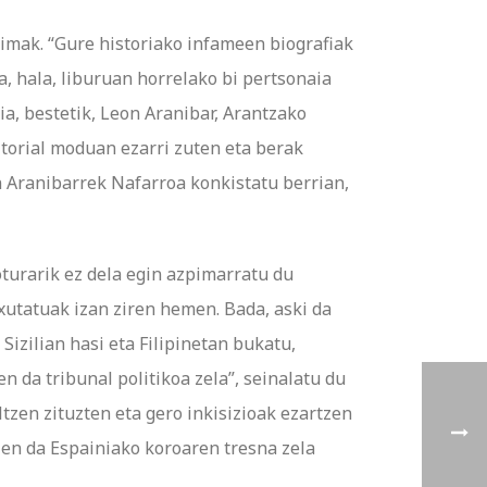
timak. “Gure historiako infameen biografiak
, hala, liburuan horrelako bi pertsonaia
ia, bestetik, Leon Aranibar, Arantzako
torial moduan ezarri zuten eta berak
 Aranibarrek Nafarroa konkistatu berrian,
oturarik ez dela egin azpimarratu du
txutatuak izan ziren hemen. Bada, aski da
Sizilian hasi eta Filipinetan bukatu,
n da tribunal politikoa zela”, seinalatu du
ltzen zituzten eta gero inkisizioak ezartzen
tzen da Espainiako koroaren tresna zela