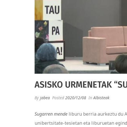
ASISKO URMENETAK “S
By
jabea
Posted
2020/12/08
In
Albisteak
Sugarren mende
liburu berria aurkeztu du 
unibertsitate-tesietan eta liburuetan egind