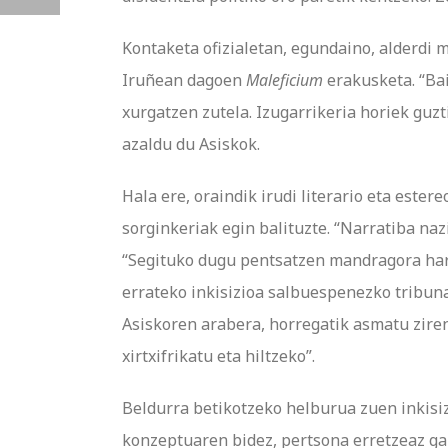
Kontaketa ofizialetan, egundaino, alderdi 
Iruñean dagoen
Maleficium
erakusketa. “Ba
xurgatzen zutela. Izugarrikeria horiek guzt
azaldu du Asiskok.
Hala ere, oraindik irudi literario eta este
sorginkeriak egin balituzte. “Narratiba na
“Segituko dugu pentsatzen mandragora hartz
errateko inkisizioa salbuespenezko tribuna
Asiskoren arabera, horregatik asmatu zir
xirtxifrikatu eta hiltzeko”.
Beldurra betikotzeko helburua zuen inkisi
konzeptuaren bidez, pertsona erretzeaz gai