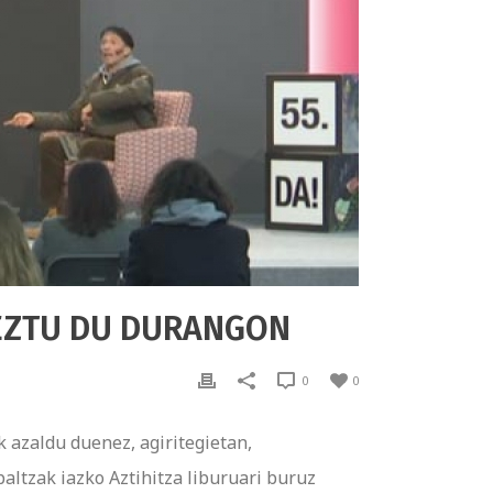
EZTU DU DURANGON
0
0
azaldu duenez, agiritegietan,
altzak iazko Aztihitza liburuari buruz