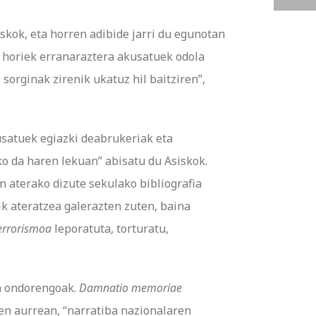
iskok, eta horren adibide jarri du egunotan
u horiek erranaraztera akusatuek odola
 sorginak zirenik ukatuz hil baitziren”,
kusatuek egiazki deabrukeriak eta
ko da haren lekuan” abisatu du Asiskok.
 aterako dizute sekulako bibliografia
k ateratzea galerazten zuten, baina
errorismoa
leporatuta, torturatu,
en ondorengoak.
Damnatio memoriae
ren aurrean, “narratiba nazionalaren