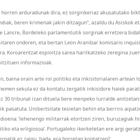
a horren arduradunak dira, ez sorginkeriaz akusatutako bik
diak, beren krimenak jakin ditzagun”, azaldu du Asiskok eta
de Lancre, Bordeleko parlamentutik sorginak erretzera bidal
itaren ondoren, eta bertan Leon Aranibar komisario inquisi
. Koroarentzat espioitza sarea harilkatzeko zeregina zuen
aitzituen informazioak.
 baina orain arte rol politiko eta inkisitorialaren artean l
, hemen sekula ez da kontatu zergatik inkisidore haiek para
 30 tribunal izan dituela bere menpeko lurralde anitzetan: 
 pasatuta. Unibertsitate tesietan behin eta berriro aipatze
dioena: ‘lehenengo militarrak etortzen ziren, buruzagiak hi
tiko eta erligiosoa’. Portugaleko ikerketetan ere argi gera
Zergatik ez zaigu, bada, era horretan kontatzen?