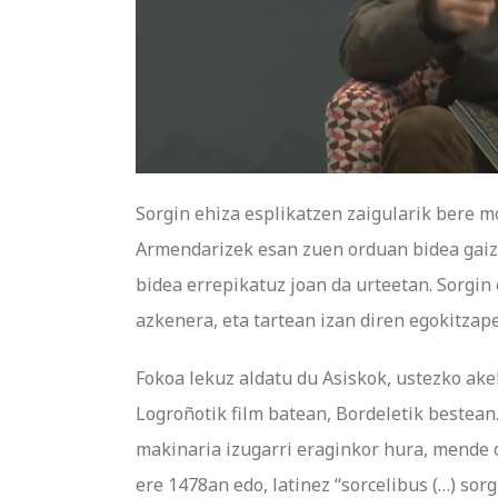
Sorgin ehiza esplikatzen zaigularik bere m
Armendarizek esan zuen orduan bidea gaizk
bidea errepikatuz joan da urteetan. Sorgin 
azkenera, eta tartean izan diren egokitzapen
Fokoa lekuz aldatu du Asiskok, ustezko ak
Logroñotik film batean, Bordeletik bestean.
makinaria izugarri eraginkor hura, mende o
ere 1478an edo, latinez “sorcelibus (…) sor