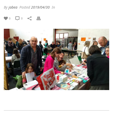
By
jabea
Posted
2019/04/30
In
0
0