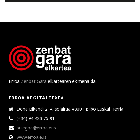
Erroa
Zenbat Gara
elkartearen ekimena da.
ERROA ARGITALETXEA
Done Bikendi 2, 4. solairua 48001 Bilbo Euskal Herria
(+34) 94 423 75 91
bulegoa@erroa.eus
www.erroa.eus