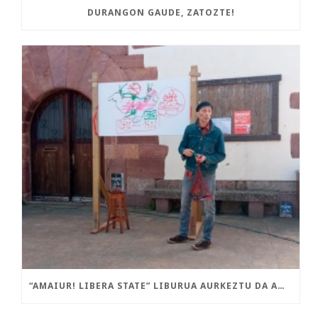
DURANGON GAUDE, ZATOZTE!
“AMAIUR! LIBERA STATE” LIBURUA AURKEZTU DA AMAIURREN