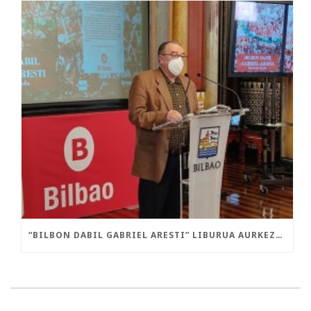
“BILBON DABIL GABRIEL ARESTI” LIBURUA AURKEZTU DA GAUR