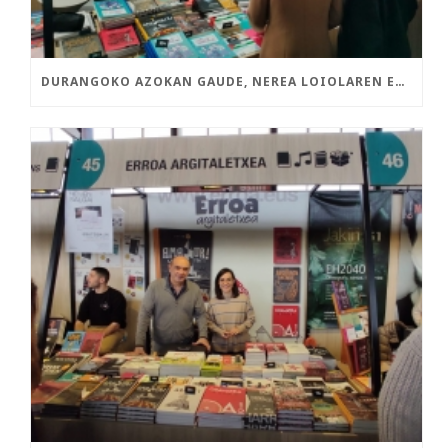
DURANGOKO AZOKAN GAUDE, NEREA LOIOLAREN ETA ASISKOREN LIBURU BERRIEKIN