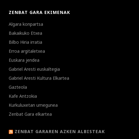
ZENBAT GARA EKIMENAK
Algara konpartsa
Bakaikuko Etxea
Bilbo Hiria irratia
Erroa argitaletxea
Euskara jendea
Gabriel Aresti euskaltegia
Gabriel Aresti Kultura Elkartea
Gazteola
Kafe Antzokia
Kurkuluxetan umegunea
Zenbat Gara elkartea
ZENBAT GARAREN AZKEN ALBISTEAK