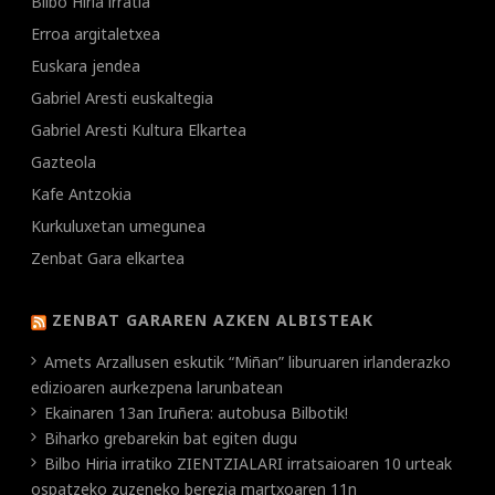
Bilbo Hiria irratia
Erroa argitaletxea
Euskara jendea
Gabriel Aresti euskaltegia
Gabriel Aresti Kultura Elkartea
Gazteola
Kafe Antzokia
Kurkuluxetan umegunea
Zenbat Gara elkartea
ZENBAT GARAREN AZKEN ALBISTEAK
Amets Arzallusen eskutik “Miñan” liburuaren irlanderazko
edizioaren aurkezpena larunbatean
Ekainaren 13an Iruñera: autobusa Bilbotik!
Biharko grebarekin bat egiten dugu
Bilbo Hiria irratiko ZIENTZIALARI irratsaioaren 10 urteak
ospatzeko zuzeneko berezia martxoaren 11n