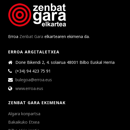
Erroa
Zenbat Gara
elkartearen ekimena da.
ERROA ARGITALETXEA
Done Bikendi 2, 4. solairua 48001 Bilbo Euskal Herria
(+34) 94 423 75 91
bulegoa@erroa.eus
www.erroa.eus
ZENBAT GARA EKIMENAK
Algara konpartsa
Bakaikuko Etxea