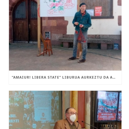
“AMAIUR! LIBERA STATE” LIBURUA AURKEZTU DA AMAIURREN