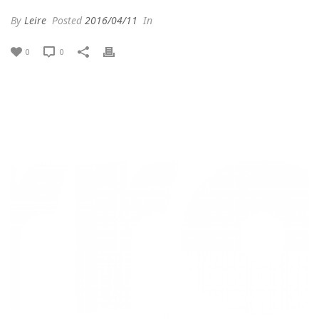
By
Leire
Posted
2016/04/11
In
0
0