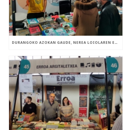
DURANGOKO AZOKAN GAUDE, NEREA LOIOLAREN ETA ASISKOREN LIBURU BERRIEKIN