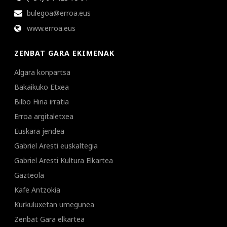
bulegoa@erroa.eus
www.erroa.eus
ZENBAT GARA EKIMENAK
Algara konpartsa
Bakaikuko Etxea
Bilbo Hiria irratia
Erroa argitaletxea
Euskara jendea
Gabriel Aresti euskaltegia
Gabriel Aresti Kultura Elkartea
Gazteola
Kafe Antzokia
Kurkuluxetan umegunea
Zenbat Gara elkartea