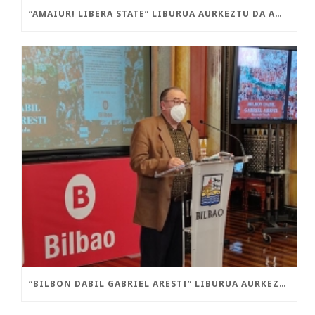
“AMAIUR! LIBERA STATE” LIBURUA AURKEZTU DA AMAIURREN
“BILBON DABIL GABRIEL ARESTI” LIBURUA AURKEZTU DA GAUR