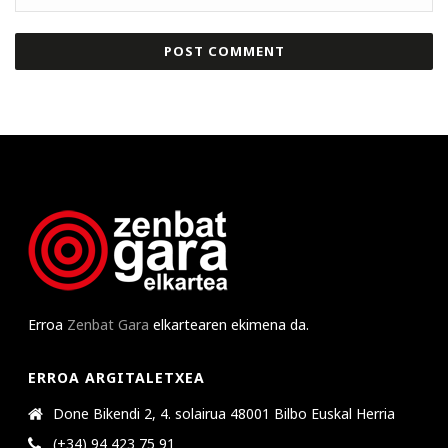
Erroa
Zenbat Gara
elkartearen ekimena da.
ERROA ARGITALETXEA
Done Bikendi 2, 4. solairua 48001 Bilbo Euskal Herria
(+34) 94 423 75 91