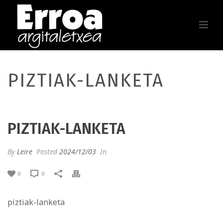
PIZTIAK-LANKETA
PIZTIAK-LANKETA
By
Leire
Posted
2024/12/03
In
0
0
piztiak-lanketa