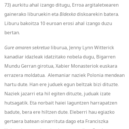
73) aurkitu ahal izango ditugu, Erroa argitaletxearen
gainerako liburuekin eta
Bidexka
diskoarekin batera.
Liburu bakoitza 10 euroan erosi ahal izango duzu
bertan.
Gure amaren sekretua
liburua, Jenny Lynn Witterick
kanadiar idazleak idatzitako nobela dugu, Bigarren
Mundu Gerran girotua, Xabier Monasteriok euskara
errazera moldatua. Alemaniar naziek Polonia mendean
hartu dute. Han ere juduek egun beltzak bizi dituzte.
Naziek jazarri eta hil egiten dituzte, juduak izate
hutsagatik. Eta norbait haiei laguntzen harrapatzen
badute, bera ere hiltzen dute. Eleberri hau egiazko
gertaera batean oinarrituta dago eta Franciszka