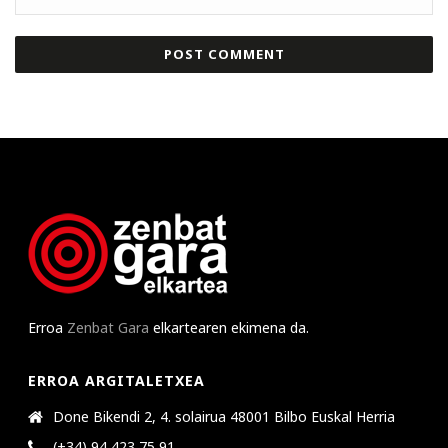
Erroa
Zenbat Gara
elkartearen ekimena da.
ERROA ARGITALETXEA
Done Bikendi 2, 4. solairua 48001 Bilbo Euskal Herria
(+34) 94 423 75 91