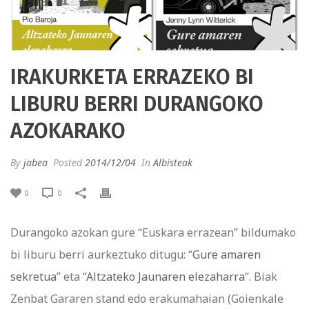
IRAKURKETA ERRAZEKO BI
LIBURU BERRI DURANGOKO
AZOKARAKO
By
jabea
Posted
2014/12/04
In
Albisteak
0
0
Durangoko azokan gure “Euskara errazean” bildumako
bi liburu berri aurkeztuko ditugu: “
Gure amaren
sekretua
” eta “
Altzateko Jaunaren elezaharra
“. Biak
Zenbat Gararen stand edo erakumahaian (Goienkale