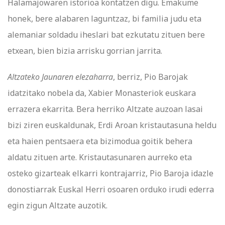
Halamajowaren istorioa kontatzen digu. Emakume
honek, bere alabaren laguntzaz, bi familia judu eta
alemaniar soldadu iheslari bat ezkutatu zituen bere
etxean, bien bizia arrisku gorrian jarrita.
Altzateko Jaunaren elezaharra
, berriz, Pio Barojak
idatzitako nobela da, Xabier Monasteriok euskara
errazera ekarrita. Bera herriko Altzate auzoan lasai
bizi ziren euskaldunak, Erdi Aroan kristautasuna heldu
eta haien pentsaera eta bizimodua goitik behera
aldatu zituen arte. Kristautasunaren aurreko eta
osteko gizarteak elkarri kontrajarriz, Pio Baroja idazle
donostiarrak Euskal Herri osoaren orduko irudi ederra
egin zigun Altzate auzotik.