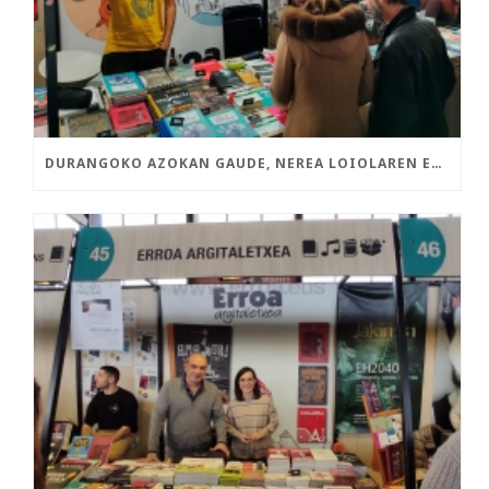
DURANGOKO AZOKAN GAUDE, NEREA LOIOLAREN ETA ASISKOREN LIBURU BERRIEKIN