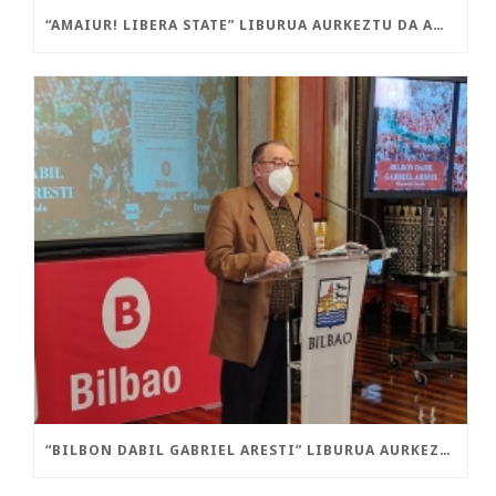
“AMAIUR! LIBERA STATE” LIBURUA AURKEZTU DA AMAIURREN
“BILBON DABIL GABRIEL ARESTI” LIBURUA AURKEZTU DA GAUR