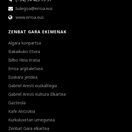
bulegoa@erroa.eus
www.erroa.eus
ZENBAT GARA EKIMENAK
Algara konpartsa
Bakaikuko Etxea
Bilbo Hiria irratia
Erroa argitaletxea
Euskara jendea
Gabriel Aresti euskaltegia
Gabriel Aresti Kultura Elkartea
Gazteola
Kafe Antzokia
Kurkuluxetan umegunea
Zenbat Gara elkartea