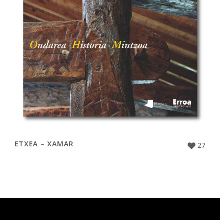
ETXEA – XAMAR
27