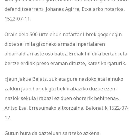
defenditzearren». Johanes Agirre, Etxalarko notarioa,
1522-07-11.
Orain dela 500 urte ehun nafartar librek gogor egin
diote sei mila gizoneko armada inperialaren
oldarraldiari aste oso batez. Erdiak hil dira bertan, eta
bertze erdiak preso eraman dituzte, katez kargaturik.
«Jaun Jakue Belatz, zuk eta gure nazioko eta leinuko
zaldun jaun horiek guztiek irabaziko duzue ezein
naziok sekula irabazi ez duen ohorerik behinena».
Antso Esa, Erresumako altxorzaina, Baionatik 1522-07-
12.
Gutun hura da gazteluan sartzeko azkena,