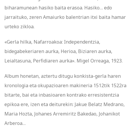
biharamunean hasiko baita erasoa. Hasiko… edo
jarraituko, zeren Amaiurko balentrian itxi baita hamar
urteko zikloa.
«Gerla hilka, Nafarroakoa: Independentzia,
bidegabekeriaren aurka, Herioa, Biziaren aurka,
Leialtasuna, Perfidiaren aurka». Migel Orreaga, 1923.
Album honetan, aztertu ditugu konkista-gerla haren
kronologia eta okupazioaren makineria 1512tik 1522ra
bitarte, bai eta inbasioaren kontrako erresistentzia
epikoa ere, izen eta deiturekin: Jakue Belatz Medrano,
Maria Hozta, Johanes Arremiritz Bakedao, Johanikot
Arberoa…