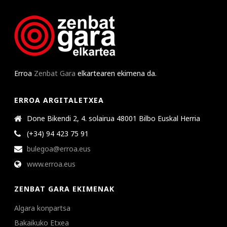
Erroa
Zenbat Gara
elkartearen ekimena da.
ERROA ARGITALETXEA
Done Bikendi 2, 4. solairua 48001 Bilbo Euskal Herria
(+34) 94 423 75 91
bulegoa@erroa.eus
www.erroa.eus
ZENBAT GARA EKIMENAK
Algara konpartsa
Bakaikuko Etxea