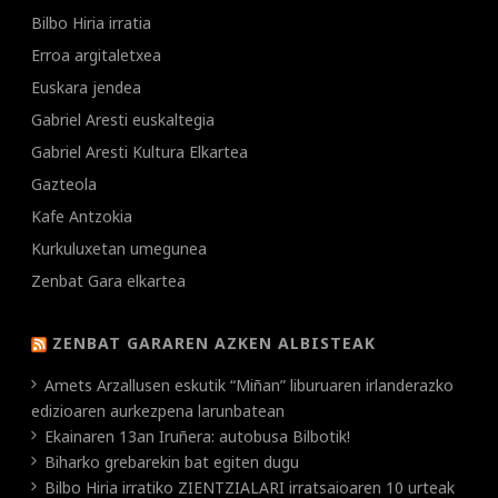
Bilbo Hiria irratia
Erroa argitaletxea
Euskara jendea
Gabriel Aresti euskaltegia
Gabriel Aresti Kultura Elkartea
Gazteola
Kafe Antzokia
Kurkuluxetan umegunea
Zenbat Gara elkartea
ZENBAT GARAREN AZKEN ALBISTEAK
Amets Arzallusen eskutik “Miñan” liburuaren irlanderazko
edizioaren aurkezpena larunbatean
Ekainaren 13an Iruñera: autobusa Bilbotik!
Biharko grebarekin bat egiten dugu
Bilbo Hiria irratiko ZIENTZIALARI irratsaioaren 10 urteak