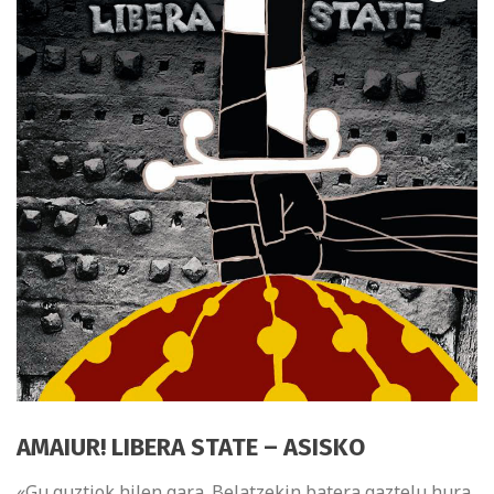
AMAIUR! LIBERA STATE – ASISKO
«Gu guztiok hilen gara. Belatzekin batera gaztelu hura