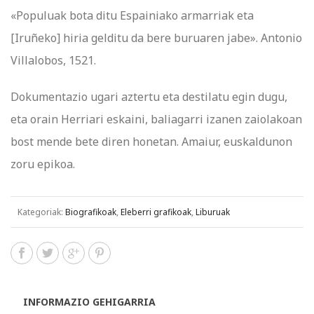
«Populuak bota ditu Espainiako armarriak eta
[Iruñeko] hiria gelditu da bere buruaren jabe». Antonio
Villalobos, 1521.
Dokumentazio ugari aztertu eta destilatu egin dugu,
eta orain Herriari eskaini, baliagarri izanen zaiolakoan
bost mende bete diren honetan. Amaiur, euskaldunon
zoru epikoa.
Kategoriak:
Biografikoak
,
Eleberri grafikoak
,
Liburuak
INFORMAZIO GEHIGARRIA