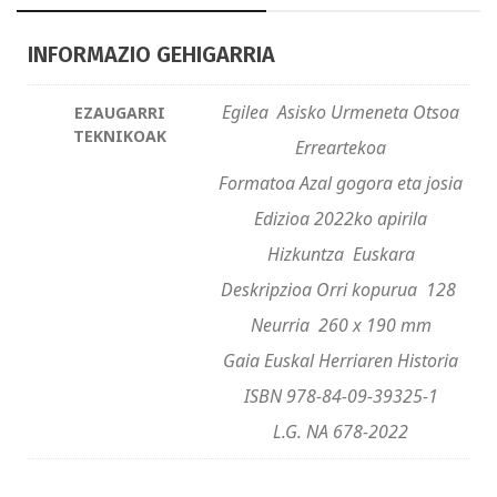
INFORMAZIO GEHIGARRIA
Egilea Asisko Urmeneta Otsoa
EZAUGARRI
TEKNIKOAK
Erreartekoa
Formatoa Azal gogora eta josia
Edizioa 2022ko apirila
Hizkuntza Euskara
Deskripzioa Orri kopurua 128
Neurria 260 x 190 mm
Gaia Euskal Herriaren Historia
ISBN 978-84-09-39325-1
L.G. NA 678-2022