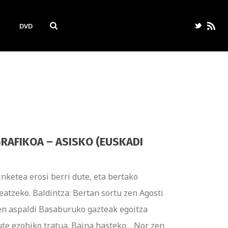
DVD
GRAFIKOA – ASISKO (EUSKADI
nketea erosi berri dute, eta bertako
eatzeko. Baldintza: Bertan sortu zen Agosti
en aspaldi Basaburuko gazteak egoitza
dute ezohiko tratua. Baina hasteko… Nor zen