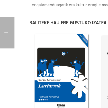
engaiamenduagatik eta kultur eragile mod
BALITEKE HAU ERE GUSTUKO IZATEA