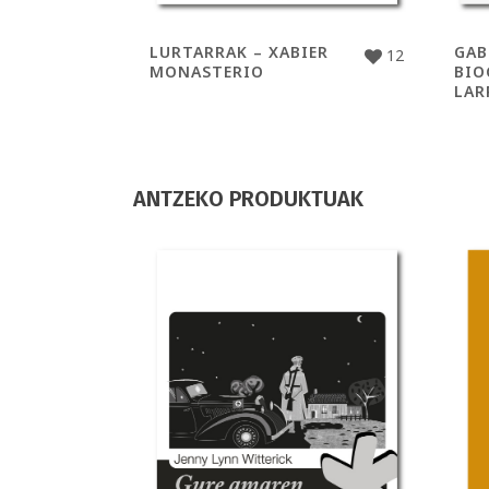
LURTARRAK – XABIER
GAB
12
MONASTERIO
BIO
LAR
ANTZEKO PRODUKTUAK