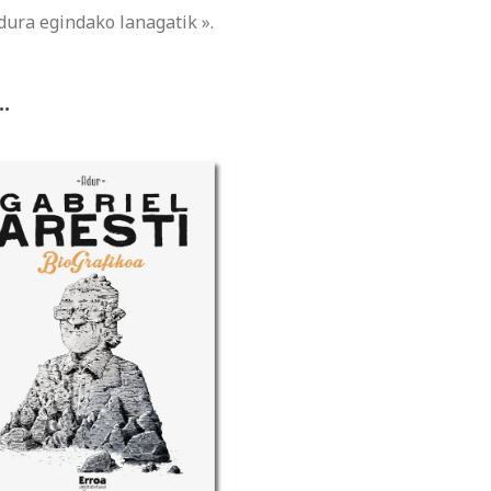
ura egindako lanagatik ».
…