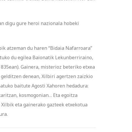
n digu gure heroi nazionala hobeki
ilbik atzeman du haren “Bidaia Nafarroara”
ituko du egilea Baionatik Lekunberriraino,
835ean). Gainera, misterioz beteriko etxea
gelditzen denean, Xilbiri agertzen zaizkio
satuko baitute Agosti Xahoren hedadura:
etaritzan, kosmogonian… Eta egoitza
 Xilbik eta gainerako gazteek etxekotua
ura.