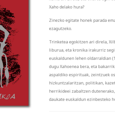
Xaho delako hura?
Zinezko egitate honek parada ema
ezagutzeko.
Trinketea egokitzen ari direla, X
liburua, eta kronika irakurriz seg
euskaldunen lehen oldarraldian (1
dugu Xahoenea bera, eta bakarrik 
aspaldiko espirituak, zeintzuek o
hizkuntzalaritzan, politikan, kaz
herrikideei zabaltzen dutenerako,
daukate euskaldun ezinbesteko h