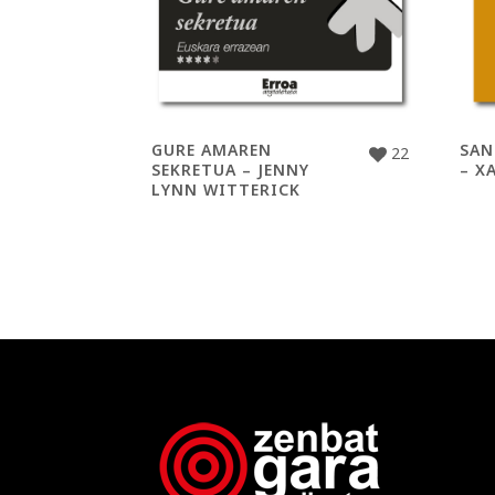
GURE AMAREN
SAN
22
SEKRETUA – JENNY
– X
LYNN WITTERICK