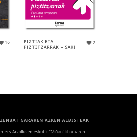
PIZTIAK ETA
16
2
PIZTITZARRAK – SAKI
ZENBAT GARAREN AZKEN ALBISTEAK
mets Arzallusen eskutik “Miñan” liburuaren