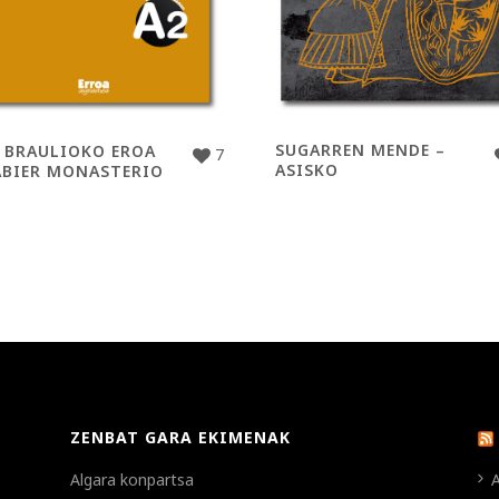
SUGARREN MENDE –
 BRAULIOKO EROA
7
ASISKO
ABIER MONASTERIO
ZENBAT GARA EKIMENAK
Algara konpartsa
A