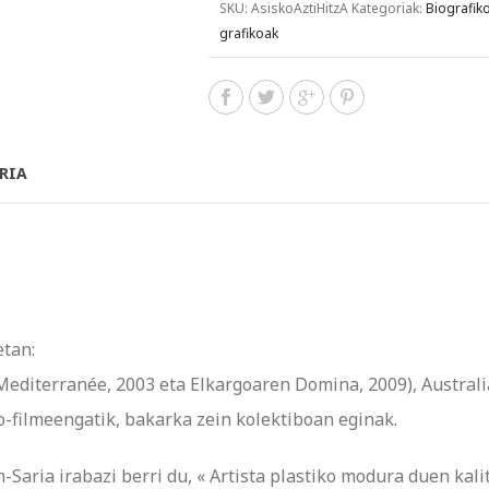
SKU:
AsiskoAztiHitzA
Kategoriak:
Biografik
grafikoak
RIA
etan:
 Mediterranée, 2003 eta Elkargoaren Domina, 2009), Austral
o-filmeengatik, bakarka zein kolektiboan eginak.
aria irabazi berri du, « Artista plastiko modura duen kali