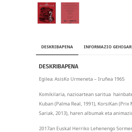
DESKRIBAPENA
INFORMAZIO GEHIGAR
DESKRIBAPENA
Egilea: AsisKo Urmeneta – Iruñea 1965
Komikilaria, nazioartean saritua hainbat
Kuban (Palma Real, 1991), KorsiKan (Prix
Sariak, 2013), haren albumak eta animazi
2017an Euskal Herriko Lehenengo Sormen-S