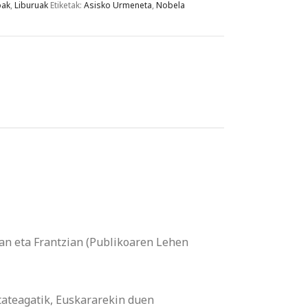
oak
,
Liburuak
Etiketak:
Asisko Urmeneta
,
Nobela
ian eta Frantzian (Publikoaren Lehen
tateagatik, Euskararekin duen