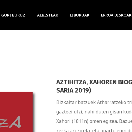
GURI BURUZ
ALBISTEAK
LIBURUAK
ERROA DISKOAK
AZTIHITZA, XAHOREN BIO
SARIA 2019)
Bizkaitar batzuek Atharratzeko tri
gazteei utzi, nahi duten gisan kud
Xahori (1811n) omen egitea. Bazu
xerka ari zirela, eta onartu egin 